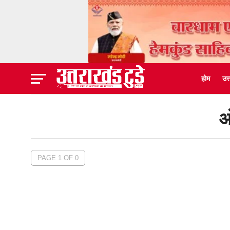
होम
उत
ओ
PAGE 1 OF 0