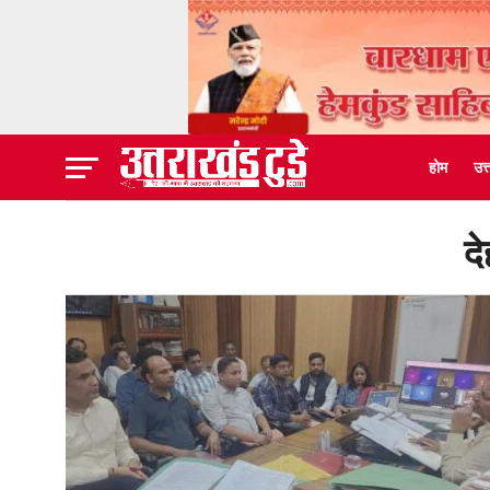
होम
उत
दे