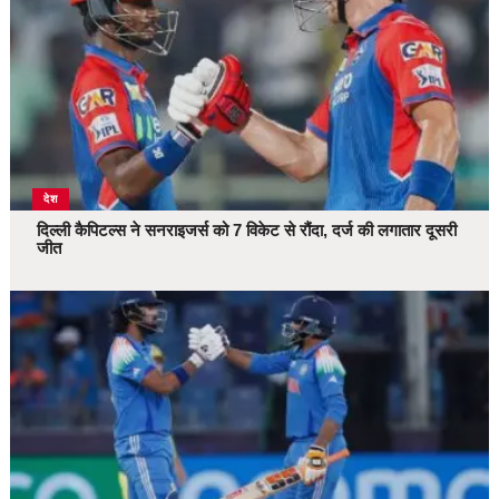
देश
दिल्ली कैपिटल्स ने सनराइजर्स को 7 विकेट से रौंदा, दर्ज की लगातार दूसरी
जीत