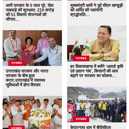
धामी सरकार के 5 साल पूरे, सेवा
मुख्यमंत्री धामी ने पूर्व सीएम खण्डूड़ी
पखवाड़े की शुरुआत; 219 करोड़
को अर्पित की भावभीनी
की 51 विकास योजनाओं की
श्रद्धांजलि…
सौगात…
उत्तराखंड
उत्तराखंड
हर विकासखण्ड में बसेंगे ‘आदर्श कृषि
उत्तराखंड सरकार और भारत
एवं उद्यान गांव’, किसानों की आय
सरकार के बीच हुआ
बढ़ाने पर सरकार का फोकस…
करार,उत्तराखंड में स्वास्थ्य
सुविधाओं में होगा विस्तार
उत्तराखंड
केदारनाथ धाम में बीपीसीएल
उत्तराखंड