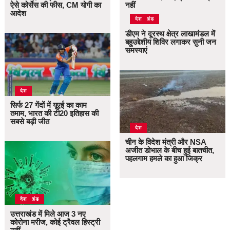
ऐसे कोर्सेस की फीस, CM योगी का
नहीं
आदेश
उत्तराखंड
देश
डीएम ने दूरस्थ क्षेत्र लाखामंडल में
बहुउद्देशीय शिविर लगाकर सुनी जन
समस्याएं
देश
सिर्फ 27 गेंदों में यूएई का काम
तमाम, भारत की टी20 इतिहास की
सबसे बड़ी जीत
देश
चीन के विदेश मंत्री और NSA
अजीत डोभाल के बीच हुई बातचीत,
पहलगाम हमले का हुआ जिक्र
उत्तराखंड
देश
उत्तराखंड में मिले आज 3 नए
कोरोना मरीज, कोई ट्रैवल हिस्ट्री