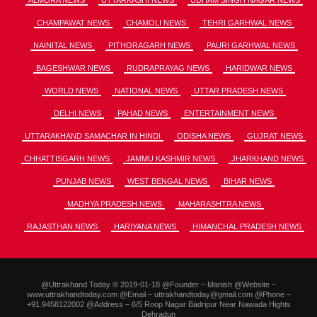
ALMORA NEWS
UTTARKASHI NEWS
UDHAM SINGH NAGAR NEWS
CHAMPAWAT NEWS
CHAMOLI NEWS
TEHRI GARHWAL NEWS
NAINITAL NEWS
PITHORAGARH NEWS
PAURI GARHWAL NEWS
BAGESHWAR NEWS
RUDRAPRAYAG NEWS
HARIDWAR NEWS
WORLD NEWS
NATIONAL NEWS
UTTAR PRADESH NEWS
DELHI NEWS
PAHAD NEWS
ENTERTAINMENT NEWS
UTTARAKHAND SAMACHAR IN HINDI
ODISHA NEWS
GUJRAT NEWS
CHHATTISGARH NEWS
JAMMU KASHMIR NEWS
JHARKHAND NEWS
PUNJAB NEWS
WEST BENGAL NEWS
BIHAR NEWS
MADHYA PRADESH NEWS
MAHARASHTRA NEWS
RAJASTHAN NEWS
HARIYANA NEWS
HIMANCHAL PRADESH NEWS
@Uttrakhand Today © 2019-01-18 @Founder – Manish @Website –
www.uttrakhandtoday.com @Email – uttrakhandtoday@gmail.com @Phone –
+91.9458122002 @Address – 6/5 Roop Nagar Badripur Near Nawada Hights
Dehradun