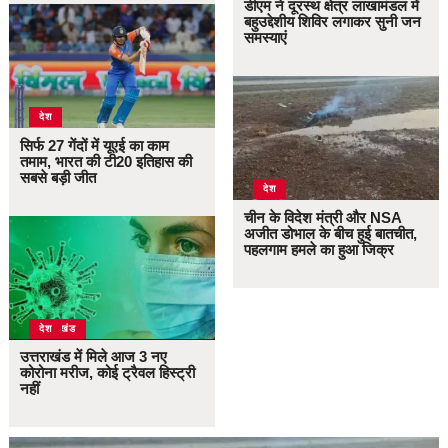
डीएम ने दूरस्थ क्षेत्र लाखामंडल में
बहुउद्देशीय शिविर लगाकर सुनी जन
समस्याएं
देश
सिर्फ 27 गेंदों में यूएई का काम
तमाम, भारत की टी20 इतिहास की
सबसे बड़ी जीत
देश
चीन के विदेश मंत्री और NSA
अजीत डोभाल के बीच हुई बातचीत,
पहलगाम हमले का हुआ जिक्र
उत्तराखंड
देश
उत्तराखंड में मिले आज 3 नए
कोरोना मरीज, कोई ट्रैवल हिस्ट्री
नहीं