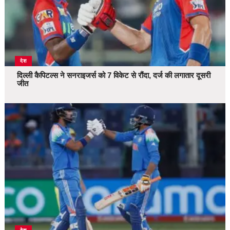
देश
दिल्ली कैपिटल्स ने सनराइजर्स को 7 विकेट से रौंदा, दर्ज की लगातार दूसरी
जीत