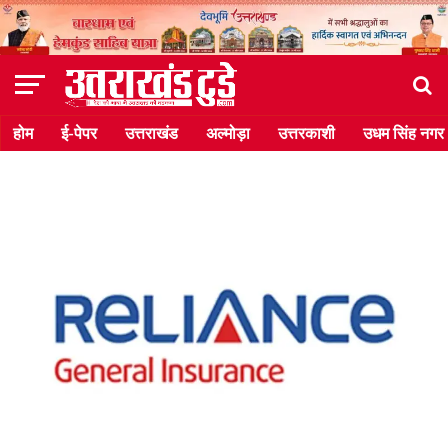
होम
ई-पेपर
उत्तराखंड
अल्मोड़ा
उत्तरकाशी
उधम सिंह नगर