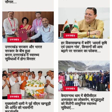
सौगात…
उत्तराखंड
उत्तराखंड
हर विकासखण्ड में बसेंगे ‘आदर्श कृषि
उत्तराखंड सरकार और भारत
एवं उद्यान गांव’, किसानों की आय
सरकार के बीच हुआ
बढ़ाने पर सरकार का फोकस…
करार,उत्तराखंड में स्वास्थ्य
सुविधाओं में होगा विस्तार
उत्तराखंड
केदारनाथ धाम में बीपीसीएल
उत्तराखंड
अस्पताल का लोकार्पण, श्रद्धालुओं
मुख्यमंत्री धामी ने पूर्व सीएम खण्डूड़ी
को मिलेंगी आधुनिक स्वास्थ्य
को अर्पित की भावभीनी
सुविधाएं…
श्रद्धांजलि…