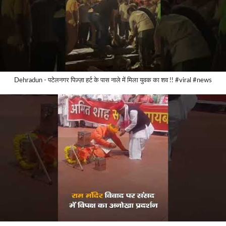
Dehradun - पटेलनगर पिज़्ज़ा हर्ट के पास नाले में मिला युवक का शव !! #viral #news