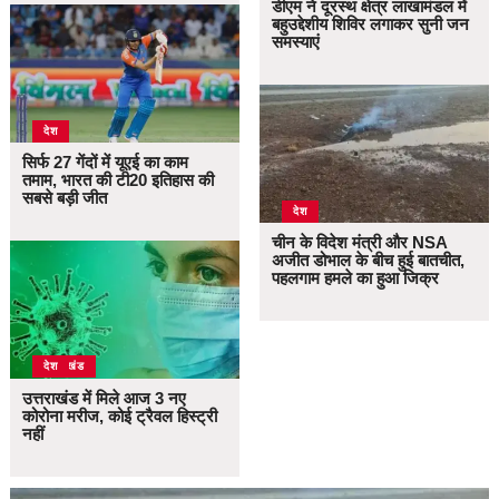
डीएम ने दूरस्थ क्षेत्र लाखामंडल में
बहुउद्देशीय शिविर लगाकर सुनी जन
समस्याएं
देश
सिर्फ 27 गेंदों में यूएई का काम
तमाम, भारत की टी20 इतिहास की
सबसे बड़ी जीत
देश
चीन के विदेश मंत्री और NSA
अजीत डोभाल के बीच हुई बातचीत,
पहलगाम हमले का हुआ जिक्र
उत्तराखंड
देश
उत्तराखंड में मिले आज 3 नए
कोरोना मरीज, कोई ट्रैवल हिस्ट्री
नहीं