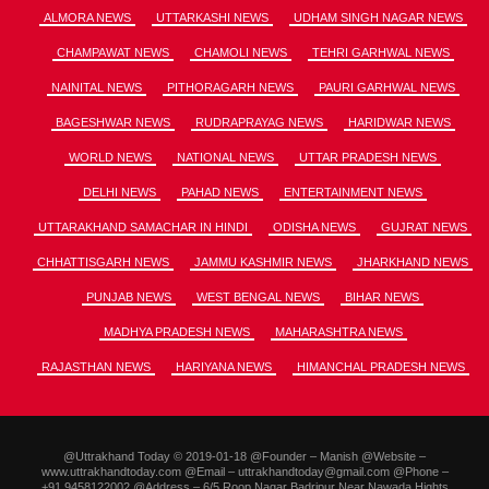
ALMORA NEWS
UTTARKASHI NEWS
UDHAM SINGH NAGAR NEWS
CHAMPAWAT NEWS
CHAMOLI NEWS
TEHRI GARHWAL NEWS
NAINITAL NEWS
PITHORAGARH NEWS
PAURI GARHWAL NEWS
BAGESHWAR NEWS
RUDRAPRAYAG NEWS
HARIDWAR NEWS
WORLD NEWS
NATIONAL NEWS
UTTAR PRADESH NEWS
DELHI NEWS
PAHAD NEWS
ENTERTAINMENT NEWS
UTTARAKHAND SAMACHAR IN HINDI
ODISHA NEWS
GUJRAT NEWS
CHHATTISGARH NEWS
JAMMU KASHMIR NEWS
JHARKHAND NEWS
PUNJAB NEWS
WEST BENGAL NEWS
BIHAR NEWS
MADHYA PRADESH NEWS
MAHARASHTRA NEWS
RAJASTHAN NEWS
HARIYANA NEWS
HIMANCHAL PRADESH NEWS
@Uttrakhand Today © 2019-01-18 @Founder – Manish @Website –
www.uttrakhandtoday.com @Email – uttrakhandtoday@gmail.com @Phone –
+91.9458122002 @Address – 6/5 Roop Nagar Badripur Near Nawada Hights