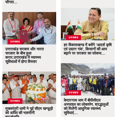
सौगात…
उत्तराखंड
उत्तराखंड
हर विकासखण्ड में बसेंगे ‘आदर्श कृषि
उत्तराखंड सरकार और भारत
एवं उद्यान गांव’, किसानों की आय
सरकार के बीच हुआ
बढ़ाने पर सरकार का फोकस…
करार,उत्तराखंड में स्वास्थ्य
सुविधाओं में होगा विस्तार
उत्तराखंड
केदारनाथ धाम में बीपीसीएल
उत्तराखंड
अस्पताल का लोकार्पण, श्रद्धालुओं
मुख्यमंत्री धामी ने पूर्व सीएम खण्डूड़ी
को मिलेंगी आधुनिक स्वास्थ्य
को अर्पित की भावभीनी
सुविधाएं…
श्रद्धांजलि…