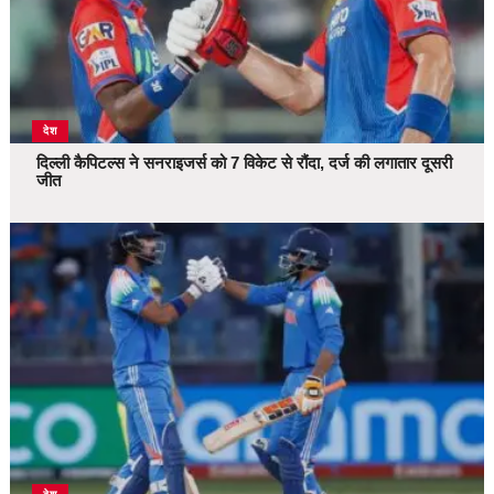
देश
दिल्ली कैपिटल्स ने सनराइजर्स को 7 विकेट से रौंदा, दर्ज की लगातार दूसरी
जीत