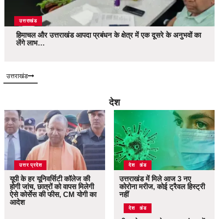
उत्तराखंड
हिमाचल और उत्तराखंड आपदा प्रबंधन के क्षेत्र में एक दूसरे के अनुभवों का
लेंगे लाभ…
उत्तराखंड
देश
उत्तर प्रदेश
उत्तराखंड
देश
यूपी के हर यूनिवर्सिटी कॉलेज की
उत्तराखंड में मिले आज 3 नए
होगी जांच, छात्रों को वापस मिलेगी
कोरोना मरीज, कोई ट्रैवल हिस्ट्री
ऐसे कोर्सेस की फीस, CM योगी का
नहीं
आदेश
उत्तराखंड
देश