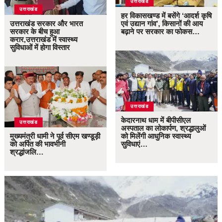
उत्तराखंड
उत्तराखंड
हर विकासखण्ड में बसेंगे ‘आदर्श कृषि
उत्तराखंड सरकार और भारत
एवं उद्यान गांव’, किसानों की आय
सरकार के बीच हुआ
बढ़ाने पर सरकार का फोकस…
करार,उत्तराखंड में स्वास्थ्य
सुविधाओं में होगा विस्तार
उत्तराखंड
केदारनाथ धाम में बीपीसीएल
उत्तराखंड
अस्पताल का लोकार्पण, श्रद्धालुओं
मुख्यमंत्री धामी ने पूर्व सीएम खण्डूड़ी
को मिलेंगी आधुनिक स्वास्थ्य
को अर्पित की भावभीनी
सुविधाएं…
श्रद्धांजलि…