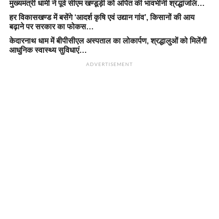
मुख्यमंत्री धामी ने पूर्व सीएम खण्डूड़ी को अर्पित की भावभीनी श्रद्धांजलि…
हर विकासखण्ड में बसेंगे ‘आदर्श कृषि एवं उद्यान गांव’, किसानों की आय
बढ़ाने पर सरकार का फोकस…
केदारनाथ धाम में बीपीसीएल अस्पताल का लोकार्पण, श्रद्धालुओं को मिलेंगी
आधुनिक स्वास्थ्य सुविधाएं…
ADVERTISEMENT