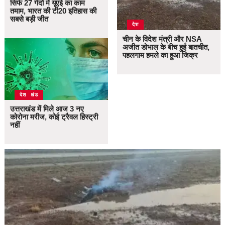
सिर्फ 27 गेंदों में यूएई का काम
तमाम, भारत की टी20 इतिहास की
सबसे बड़ी जीत
देश
चीन के विदेश मंत्री और NSA
अजीत डोभाल के बीच हुई बातचीत,
पहलगाम हमले का हुआ जिक्र
उत्तराखंड
देश
उत्तराखंड में मिले आज 3 नए
कोरोना मरीज, कोई ट्रैवल हिस्ट्री
नहीं