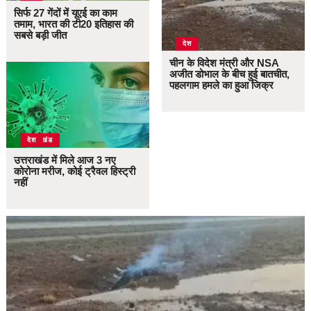
सिर्फ 27 गेंदों में यूएई का काम
तमाम, भारत की टी20 इतिहास की
सबसे बड़ी जीत
देश
चीन के विदेश मंत्री और NSA
अजीत डोभाल के बीच हुई बातचीत,
पहलगाम हमले का हुआ जिक्र
उत्तराखंड
देश
उत्तराखंड में मिले आज 3 नए
कोरोना मरीज, कोई ट्रैवल हिस्ट्री
नहीं