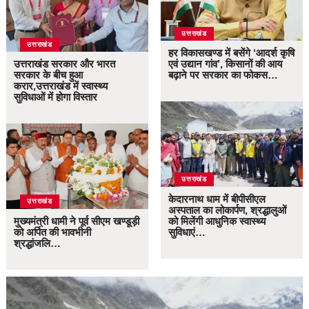
उत्तराखंड
उत्तराखंड
हर विकासखण्ड में बसेंगे ‘आदर्श कृषि
उत्तराखंड सरकार और भारत
एवं उद्यान गांव’, किसानों की आय
सरकार के बीच हुआ
बढ़ाने पर सरकार का फोकस…
करार,उत्तराखंड में स्वास्थ्य
सुविधाओं में होगा विस्तार
उत्तराखंड
केदारनाथ धाम में बीपीसीएल
उत्तराखंड
अस्पताल का लोकार्पण, श्रद्धालुओं
मुख्यमंत्री धामी ने पूर्व सीएम खण्डूड़ी
को मिलेंगी आधुनिक स्वास्थ्य
को अर्पित की भावभीनी
सुविधाएं…
श्रद्धांजलि…