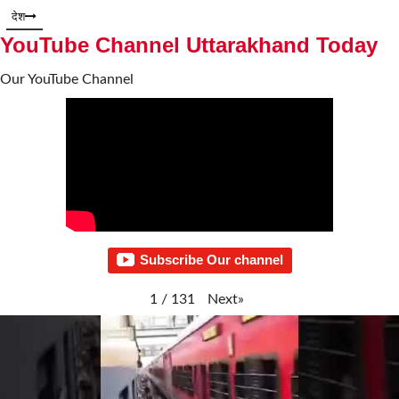
देश
YouTube Channel Uttarakhand Today
Our YouTube Channel
Subscribe Our channel
Next
»
1
/
131