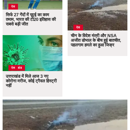
देश
सिर्फ 27 गेंदों में यूएई का काम
तमाम, भारत की टी20 इतिहास की
सबसे बड़ी जीत
देश
चीन के विदेश मंत्री और NSA
अजीत डोभाल के बीच हुई बातचीत,
पहलगाम हमले का हुआ जिक्र
उत्तराखंड
देश
उत्तराखंड में मिले आज 3 नए
कोरोना मरीज, कोई ट्रैवल हिस्ट्री
नहीं