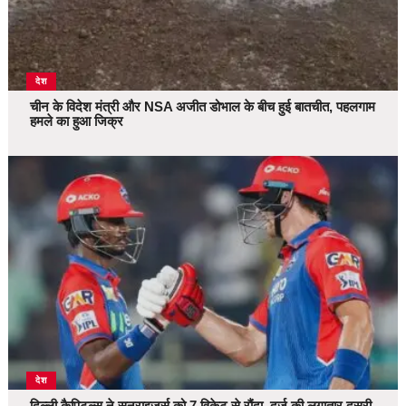
देश
चीन के विदेश मंत्री और NSA अजीत डोभाल के बीच हुई बातचीत, पहलगाम
हमले का हुआ जिक्र
देश
दिल्ली कैपिटल्स ने सनराइजर्स को 7 विकेट से रौंदा, दर्ज की लगातार दूसरी