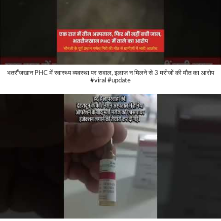
भतरौंजखान PHC में स्वास्थ्य व्यवस्था पर सवाल, इलाज न मिलने से 3 मरीजों की मौत का आरोप
#viral #update