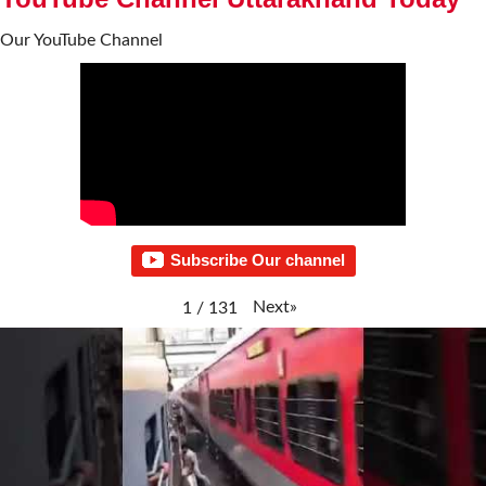
Our YouTube Channel
Subscribe Our channel
Next
»
1
/
131