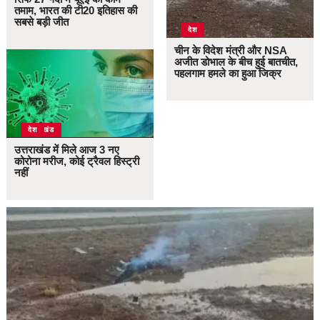
तमाम, भारत की टी20 इतिहास की
सबसे बड़ी जीत
देश
चीन के विदेश मंत्री और NSA
अजीत डोभाल के बीच हुई बातचीत,
पहलगाम हमले का हुआ जिक्र
उत्तराखंड
देश
उत्तराखंड में मिले आज 3 नए
कोरोना मरीज, कोई ट्रैवल हिस्ट्री
नहीं