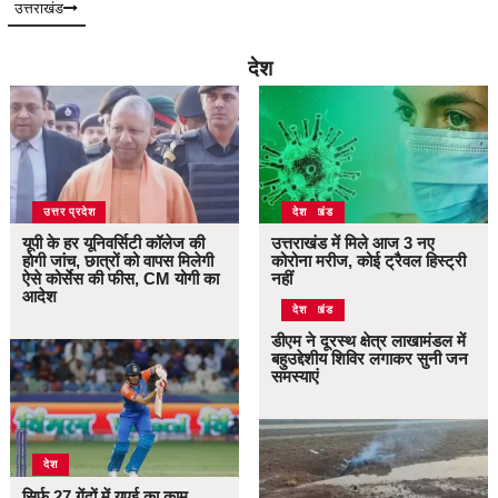
उत्तराखंड
देश
उत्तर प्रदेश
उत्तराखंड
देश
यूपी के हर यूनिवर्सिटी कॉलेज की
उत्तराखंड में मिले आज 3 नए
होगी जांच, छात्रों को वापस मिलेगी
कोरोना मरीज, कोई ट्रैवल हिस्ट्री
ऐसे कोर्सेस की फीस, CM योगी का
नहीं
आदेश
उत्तराखंड
देश
डीएम ने दूरस्थ क्षेत्र लाखामंडल में
बहुउद्देशीय शिविर लगाकर सुनी जन
समस्याएं
देश
सिर्फ 27 गेंदों में यूएई का काम