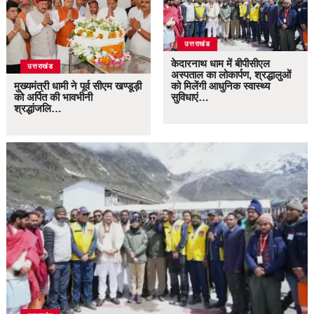
उत्तराखंड
केदारनाथ धाम में बीपीसीएल
उत्तराखंड
अस्पताल का लोकार्पण, श्रद्धालुओं
मुख्यमंत्री धामी ने पूर्व सीएम खण्डूड़ी
को मिलेंगी आधुनिक स्वास्थ्य
को अर्पित की भावभीनी
सुविधाएं…
श्रद्धांजलि…