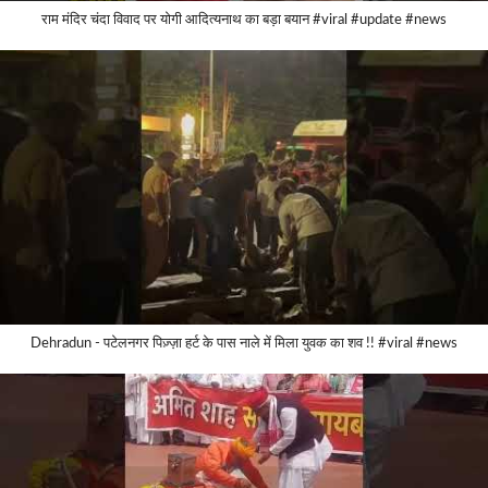
राम मंदिर चंदा विवाद पर योगी आदित्यनाथ का बड़ा बयान #viral #update #news
Dehradun - पटेलनगर पिज़्ज़ा हर्ट के पास नाले में मिला युवक का शव !! #viral #news