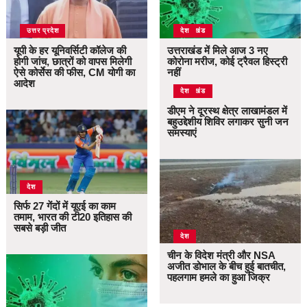
उत्तर प्रदेश
उत्तराखंड
देश
यूपी के हर यूनिवर्सिटी कॉलेज की
उत्तराखंड में मिले आज 3 नए
होगी जांच, छात्रों को वापस मिलेगी
कोरोना मरीज, कोई ट्रैवल हिस्ट्री
ऐसे कोर्सेस की फीस, CM योगी का
नहीं
आदेश
उत्तराखंड
देश
डीएम ने दूरस्थ क्षेत्र लाखामंडल में
बहुउद्देशीय शिविर लगाकर सुनी जन
समस्याएं
देश
सिर्फ 27 गेंदों में यूएई का काम
तमाम, भारत की टी20 इतिहास की
सबसे बड़ी जीत
देश
चीन के विदेश मंत्री और NSA
अजीत डोभाल के बीच हुई बातचीत,
पहलगाम हमले का हुआ जिक्र