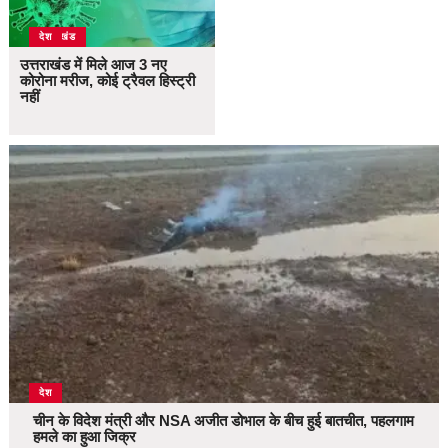
उत्तराखंड
देश
उत्तराखंड में मिले आज 3 नए
कोरोना मरीज, कोई ट्रैवल हिस्ट्री
नहीं
देश
चीन के विदेश मंत्री और NSA अजीत डोभाल के बीच हुई बातचीत, पहलगाम
हमले का हुआ जिक्र