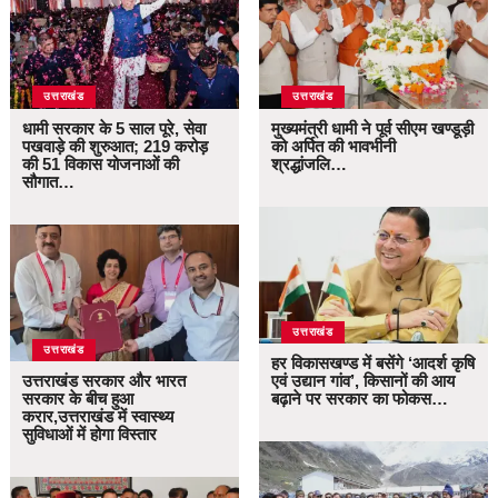
उत्तराखंड
उत्तराखंड
धामी सरकार के 5 साल पूरे, सेवा
मुख्यमंत्री धामी ने पूर्व सीएम खण्डूड़ी
पखवाड़े की शुरुआत; 219 करोड़
को अर्पित की भावभीनी
की 51 विकास योजनाओं की
श्रद्धांजलि…
सौगात…
उत्तराखंड
उत्तराखंड
हर विकासखण्ड में बसेंगे ‘आदर्श कृषि
उत्तराखंड सरकार और भारत
एवं उद्यान गांव’, किसानों की आय
सरकार के बीच हुआ
बढ़ाने पर सरकार का फोकस…
करार,उत्तराखंड में स्वास्थ्य
सुविधाओं में होगा विस्तार