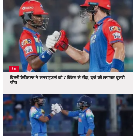
देश
दिल्ली कैपिटल्स ने सनराइजर्स को 7 विकेट से रौंदा, दर्ज की लगातार दूसरी
जीत