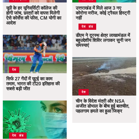
यूपी के हर यूनिवर्सिटी कॉलेज की
उत्तराखंड में मिले आज 3 नए
होगी जांच, छात्रों को वापस मिलेगी
कोरोना मरीज, कोई ट्रैवल हिस्ट्री
ऐसे कोर्सेस की फीस, CM योगी का
नहीं
आदेश
उत्तराखंड
देश
डीएम ने दूरस्थ क्षेत्र लाखामंडल में
बहुउद्देशीय शिविर लगाकर सुनी जन
समस्याएं
देश
सिर्फ 27 गेंदों में यूएई का काम
तमाम, भारत की टी20 इतिहास की
सबसे बड़ी जीत
देश
चीन के विदेश मंत्री और NSA
अजीत डोभाल के बीच हुई बातचीत,
पहलगाम हमले का हुआ जिक्र
उत्तराखंड
देश