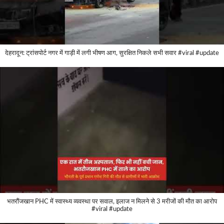
देहरादून: ट्रांसपोर्ट नगर में गाड़ी में लगी भीषण आग, सुरक्षित निकले सभी सवार #viral #update
भतरौंजखान PHC में स्वास्थ्य व्यवस्था पर सवाल, इलाज न मिलने से 3 मरीजों की मौत का आरोप
#viral #update