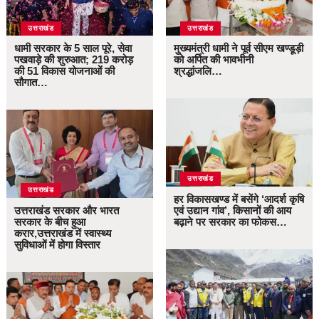
उत्तराखंड
उत्तराखंड
धामी सरकार के 5 साल पूरे, सेवा
मुख्यमंत्री धामी ने पूर्व सीएम खण्डूड़ी
पखवाड़े की शुरुआत; 219 करोड़
को अर्पित की भावभीनी
की 51 विकास योजनाओं की
श्रद्धांजलि…
सौगात…
उत्तराखंड
उत्तराखंड
हर विकासखण्ड में बसेंगे ‘आदर्श कृषि
उत्तराखंड सरकार और भारत
एवं उद्यान गांव’, किसानों की आय
सरकार के बीच हुआ
बढ़ाने पर सरकार का फोकस…
करार,उत्तराखंड में स्वास्थ्य
सुविधाओं में होगा विस्तार