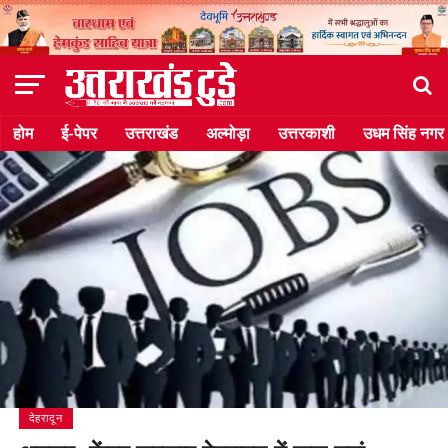
होम
ई-पेपर
उत्तराखंड
अल्मोड़ा
उत्तरकाशी
उधम सिंह नगर
देहरादून