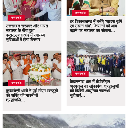
उत्तराखंड
उत्तराखंड
हर विकासखण्ड में बसेंगे ‘आदर्श कृषि
उत्तराखंड सरकार और भारत
एवं उद्यान गांव’, किसानों की आय
सरकार के बीच हुआ
बढ़ाने पर सरकार का फोकस…
करार,उत्तराखंड में स्वास्थ्य
सुविधाओं में होगा विस्तार
उत्तराखंड
केदारनाथ धाम में बीपीसीएल
उत्तराखंड
अस्पताल का लोकार्पण, श्रद्धालुओं
मुख्यमंत्री धामी ने पूर्व सीएम खण्डूड़ी
को मिलेंगी आधुनिक स्वास्थ्य
को अर्पित की भावभीनी
सुविधाएं…
श्रद्धांजलि…