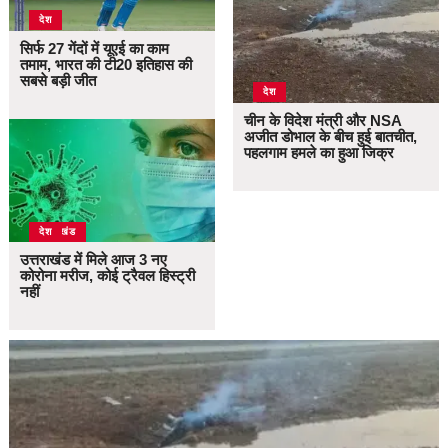
देश
सिर्फ 27 गेंदों में यूएई का काम
तमाम, भारत की टी20 इतिहास की
सबसे बड़ी जीत
देश
चीन के विदेश मंत्री और NSA
अजीत डोभाल के बीच हुई बातचीत,
पहलगाम हमले का हुआ जिक्र
उत्तराखंड
देश
उत्तराखंड में मिले आज 3 नए
कोरोना मरीज, कोई ट्रैवल हिस्ट्री
नहीं