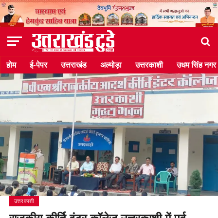
होम
ई-पेपर
उत्तराखंड
अल्मोड़ा
उत्तरकाशी
उधम सिंह नगर
उत्तरकाशी