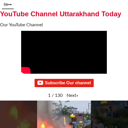
देश
YouTube Channel Uttarakhand Today
Our YouTube Channel
Subscribe Our channel
Next
»
1
/
130