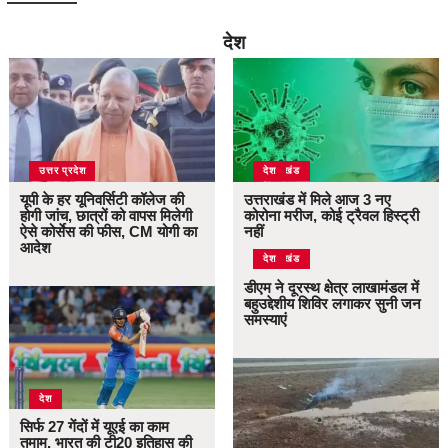
देश
उत्तर प्रदेश
उत्तराखंड
देश
यूपी के हर यूनिवर्सिटी कॉलेज की
उत्तराखंड में मिले आज 3 नए
होगी जांच, छात्रों को वापस मिलेगी
कोरोना मरीज, कोई ट्रैवल हिस्ट्री
ऐसे कोर्सेस की फीस, CM योगी का
नहीं
आदेश
उत्तराखंड
देश
डीएम ने दूरस्थ क्षेत्र लाखामंडल में
बहुउद्देशीय शिविर लगाकर सुनी जन
समस्याएं
देश
सिर्फ 27 गेंदों में यूएई का काम
तमाम, भारत की टी20 इतिहास की