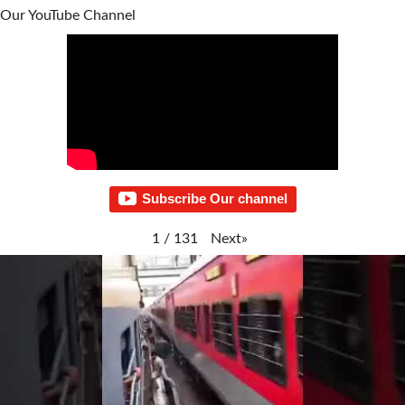
Our YouTube Channel
Subscribe Our channel
Next
»
1
/
131