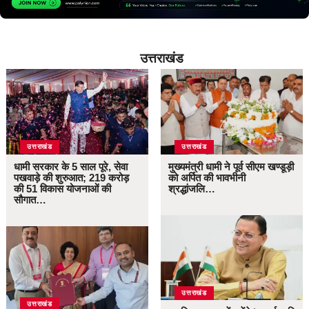
उत्तराखंड
उत्तराखंड
उत्तराखंड
धामी सरकार के 5 साल पूरे, सेवा
मुख्यमंत्री धामी ने पूर्व सीएम खण्डूड़ी
पखवाड़े की शुरुआत; 219 करोड़
को अर्पित की भावभीनी
की 51 विकास योजनाओं की
श्रद्धांजलि…
सौगात…
उत्तराखंड
उत्तराखंड