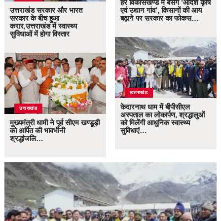
हर विकासखण्ड में बसेंगे ‘आदर्श कृषि
उत्तराखंड सरकार और भारत
एवं उद्यान गांव’, किसानों की आय
सरकार के बीच हुआ
बढ़ाने पर सरकार का फोकस…
करार,उत्तराखंड में स्वास्थ्य
सुविधाओं में होगा विस्तार
उत्तराखंड
केदारनाथ धाम में बीपीसीएल
उत्तराखंड
अस्पताल का लोकार्पण, श्रद्धालुओं
मुख्यमंत्री धामी ने पूर्व सीएम खण्डूड़ी
को मिलेंगी आधुनिक स्वास्थ्य
को अर्पित की भावभीनी
सुविधाएं…
श्रद्धांजलि…