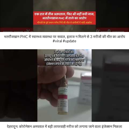
भतरौंजखान PHC में स्वास्थ्य व्यवस्था पर सवाल, इलाज न मिलने से 3 मरीजों की मौत का आरोप
#viral #update
देहरादून: कोरोनेशन अस्पताल में बड़ी लापरवाही मरीज को लगाया जाने वाला इंजेक्शन निकला