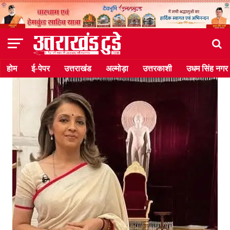
होम
ई-पेपर
उत्तराखंड
अल्मोड़ा
उत्तरकाशी
उधम सिंह नगर