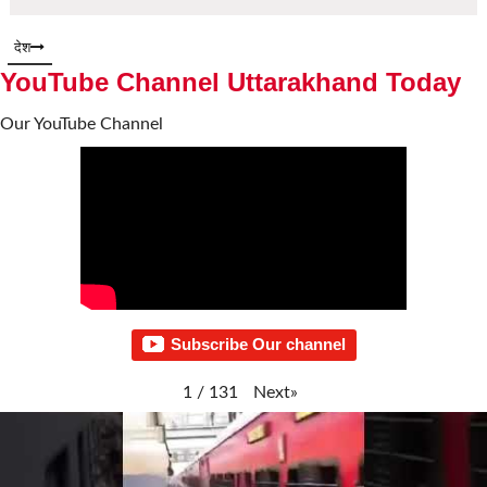
देश
YouTube Channel Uttarakhand Today
Our YouTube Channel
Subscribe Our channel
Next
»
1
/
131