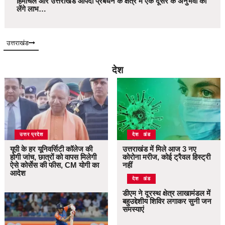
हिमाचल और उत्तराखंड आपदा प्रबंधन के क्षेत्र में एक दूसरे के अनुभवों का
लेंगे लाभ…
उत्तराखंड
देश
उत्तर प्रदेश
उत्तराखंड
देश
यूपी के हर यूनिवर्सिटी कॉलेज की
उत्तराखंड में मिले आज 3 नए
होगी जांच, छात्रों को वापस मिलेगी
कोरोना मरीज, कोई ट्रैवल हिस्ट्री
ऐसे कोर्सेस की फीस, CM योगी का
नहीं
आदेश
उत्तराखंड
देश
डीएम ने दूरस्थ क्षेत्र लाखामंडल में
बहुउद्देशीय शिविर लगाकर सुनी जन
समस्याएं