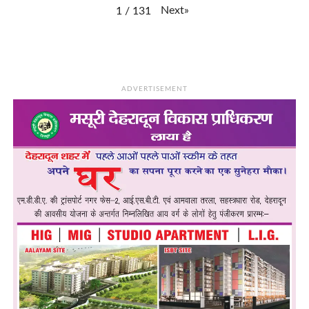
Next
»
1
/
131
ADVERTISEMENT