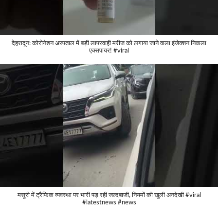
देहरादून: कोरोनेशन अस्पताल में बड़ी लापरवाही मरीज को लगाया जाने वाला इंजेक्शन निकला
एक्सपायर! #viral
मसूरी में ट्रैफिक व्यवस्था पर भारी पड़ रही जल्दबाजी, नियमों की खुली अनदेखी #viral
#latestnews #news