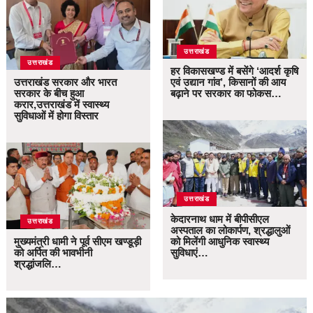
उत्तराखंड
उत्तराखंड
हर विकासखण्ड में बसेंगे ‘आदर्श कृषि
उत्तराखंड सरकार और भारत
एवं उद्यान गांव’, किसानों की आय
सरकार के बीच हुआ
बढ़ाने पर सरकार का फोकस…
करार,उत्तराखंड में स्वास्थ्य
सुविधाओं में होगा विस्तार
उत्तराखंड
केदारनाथ धाम में बीपीसीएल
उत्तराखंड
अस्पताल का लोकार्पण, श्रद्धालुओं
मुख्यमंत्री धामी ने पूर्व सीएम खण्डूड़ी
को मिलेंगी आधुनिक स्वास्थ्य
को अर्पित की भावभीनी
सुविधाएं…
श्रद्धांजलि…