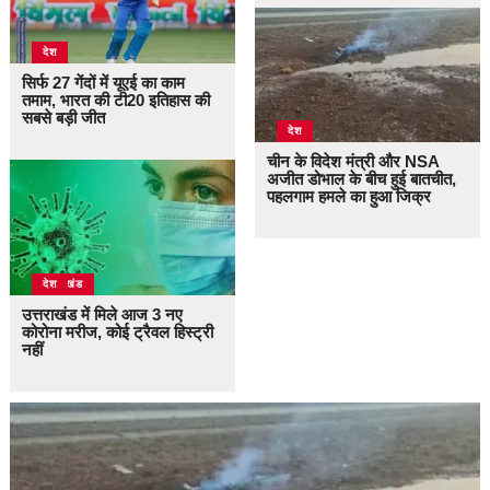
देश
सिर्फ 27 गेंदों में यूएई का काम
तमाम, भारत की टी20 इतिहास की
सबसे बड़ी जीत
देश
चीन के विदेश मंत्री और NSA
अजीत डोभाल के बीच हुई बातचीत,
पहलगाम हमले का हुआ जिक्र
उत्तराखंड
देश
उत्तराखंड में मिले आज 3 नए
कोरोना मरीज, कोई ट्रैवल हिस्ट्री
नहीं