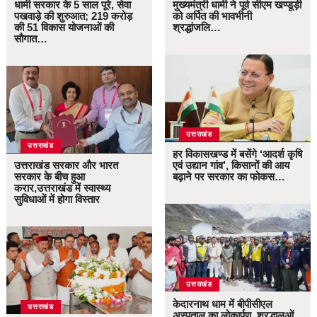
धामी सरकार के 5 साल पूरे, सेवा
मुख्यमंत्री धामी ने पूर्व सीएम खण्डूड़ी
पखवाड़े की शुरुआत; 219 करोड़
को अर्पित की भावभीनी
की 51 विकास योजनाओं की
श्रद्धांजलि…
सौगात…
उत्तराखंड
उत्तराखंड
हर विकासखण्ड में बसेंगे ‘आदर्श कृषि
उत्तराखंड सरकार और भारत
एवं उद्यान गांव’, किसानों की आय
सरकार के बीच हुआ
बढ़ाने पर सरकार का फोकस…
करार,उत्तराखंड में स्वास्थ्य
सुविधाओं में होगा विस्तार
उत्तराखंड
केदारनाथ धाम में बीपीसीएल
उत्तराखंड
अस्पताल का लोकार्पण, श्रद्धालुओं