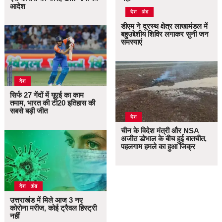
आदेश
उत्तराखंड
देश
डीएम ने दूरस्थ क्षेत्र लाखामंडल में
बहुउद्देशीय शिविर लगाकर सुनी जन
समस्याएं
देश
सिर्फ 27 गेंदों में यूएई का काम
तमाम, भारत की टी20 इतिहास की
सबसे बड़ी जीत
देश
चीन के विदेश मंत्री और NSA
अजीत डोभाल के बीच हुई बातचीत,
पहलगाम हमले का हुआ जिक्र
उत्तराखंड
देश
उत्तराखंड में मिले आज 3 नए
कोरोना मरीज, कोई ट्रैवल हिस्ट्री
नहीं