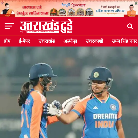
होम
ई-पेपर
उत्तराखंड
अल्मोड़ा
उत्तरकाशी
उधम सिंह नगर