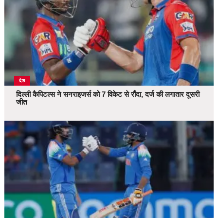
देश
दिल्ली कैपिटल्स ने सनराइजर्स को 7 विकेट से रौंदा, दर्ज की लगातार दूसरी
जीत