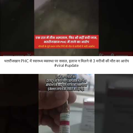
भतरौंजखान PHC में स्वास्थ्य व्यवस्था पर सवाल, इलाज न मिलने से 3 मरीजों की मौत का आरोप
#viral #update