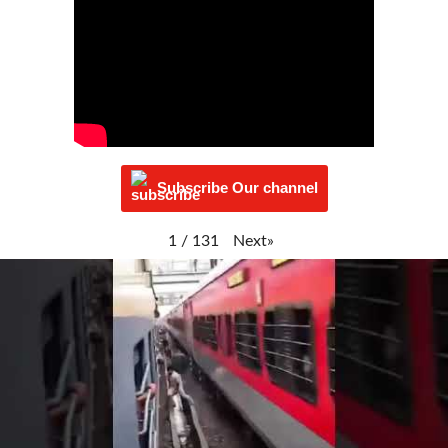
Subscribe Our channel
Next
»
1
/
131