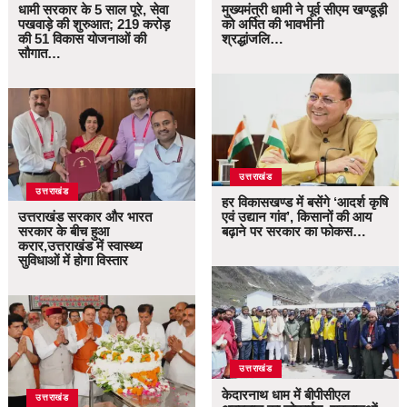
धामी सरकार के 5 साल पूरे, सेवा
मुख्यमंत्री धामी ने पूर्व सीएम खण्डूड़ी
पखवाड़े की शुरुआत; 219 करोड़
को अर्पित की भावभीनी
की 51 विकास योजनाओं की
श्रद्धांजलि…
सौगात…
उत्तराखंड
उत्तराखंड
हर विकासखण्ड में बसेंगे ‘आदर्श कृषि
उत्तराखंड सरकार और भारत
एवं उद्यान गांव’, किसानों की आय
सरकार के बीच हुआ
बढ़ाने पर सरकार का फोकस…
करार,उत्तराखंड में स्वास्थ्य
सुविधाओं में होगा विस्तार
उत्तराखंड
केदारनाथ धाम में बीपीसीएल
उत्तराखंड