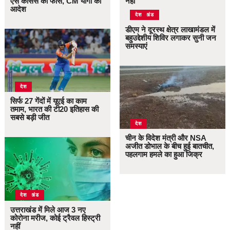
ऐसे कोर्सेस की फीस, CM योगी का
नहीं
आदेश
उत्तराखंड
देश
डीएम ने दूरस्थ क्षेत्र लाखामंडल में
बहुउद्देशीय शिविर लगाकर सुनी जन
समस्याएं
देश
सिर्फ 27 गेंदों में यूएई का काम
तमाम, भारत की टी20 इतिहास की
सबसे बड़ी जीत
देश
चीन के विदेश मंत्री और NSA
अजीत डोभाल के बीच हुई बातचीत,
पहलगाम हमले का हुआ जिक्र
उत्तराखंड
देश
उत्तराखंड में मिले आज 3 नए
कोरोना मरीज, कोई ट्रैवल हिस्ट्री
नहीं