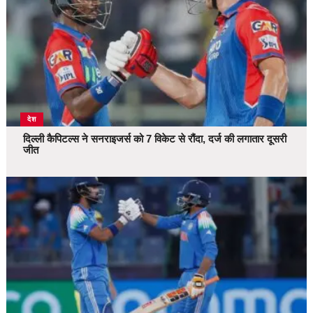
देश
दिल्ली कैपिटल्स ने सनराइजर्स को 7 विकेट से रौंदा, दर्ज की लगातार दूसरी
जीत