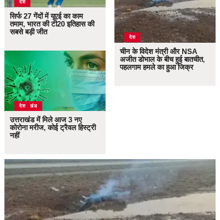
देश
सिर्फ 27 गेंदों में यूएई का काम
तमाम, भारत की टी20 इतिहास की
सबसे बड़ी जीत
देश
चीन के विदेश मंत्री और NSA
अजीत डोभाल के बीच हुई बातचीत,
पहलगाम हमले का हुआ जिक्र
उत्तराखंड
देश
उत्तराखंड में मिले आज 3 नए
कोरोना मरीज, कोई ट्रैवल हिस्ट्री
नहीं