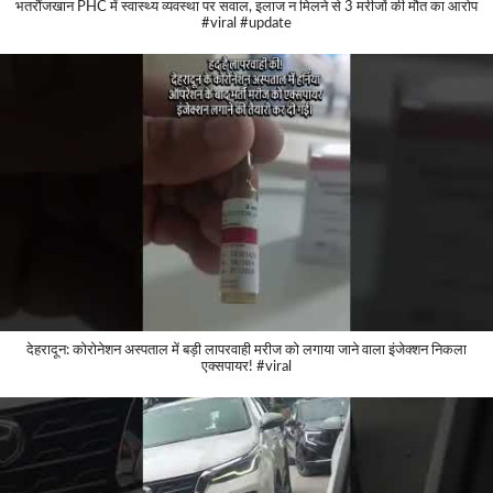
भतरौंजखान PHC में स्वास्थ्य व्यवस्था पर सवाल, इलाज न मिलने से 3 मरीजों की मौत का आरोप
#viral #update
देहरादून: कोरोनेशन अस्पताल में बड़ी लापरवाही मरीज को लगाया जाने वाला इंजेक्शन निकला
एक्सपायर! #viral