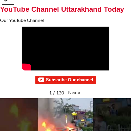
देश
YouTube Channel Uttarakhand Today
Our YouTube Channel
Subscribe Our channel
Next
»
1
/
130