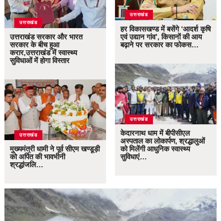
उत्तराखंड
उत्तराखंड
हर विकासखण्ड में बसेंगे ‘आदर्श कृषि
उत्तराखंड सरकार और भारत
एवं उद्यान गांव’, किसानों की आय
सरकार के बीच हुआ
बढ़ाने पर सरकार का फोकस…
करार,उत्तराखंड में स्वास्थ्य
सुविधाओं में होगा विस्तार
उत्तराखंड
केदारनाथ धाम में बीपीसीएल
उत्तराखंड
अस्पताल का लोकार्पण, श्रद्धालुओं
मुख्यमंत्री धामी ने पूर्व सीएम खण्डूड़ी
को मिलेंगी आधुनिक स्वास्थ्य
को अर्पित की भावभीनी
सुविधाएं…
श्रद्धांजलि…