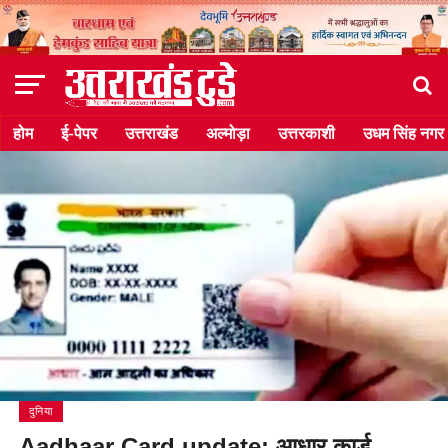
होम
ई-पेपर
उत्तराखंड
अल्मोड़ा
उत्तरकाशी
उधम सिंह नगर
दुनिया
Aadhaar Card update: आधार कार्ड