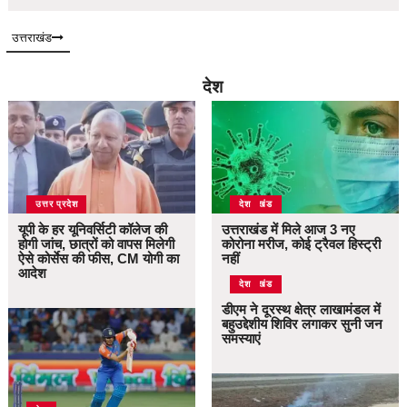
उत्तराखंड
देश
उत्तर प्रदेश
उत्तराखंड
देश
यूपी के हर यूनिवर्सिटी कॉलेज की
उत्तराखंड में मिले आज 3 नए
होगी जांच, छात्रों को वापस मिलेगी
कोरोना मरीज, कोई ट्रैवल हिस्ट्री
ऐसे कोर्सेस की फीस, CM योगी का
नहीं
आदेश
उत्तराखंड
देश
डीएम ने दूरस्थ क्षेत्र लाखामंडल में
बहुउद्देशीय शिविर लगाकर सुनी जन
समस्याएं