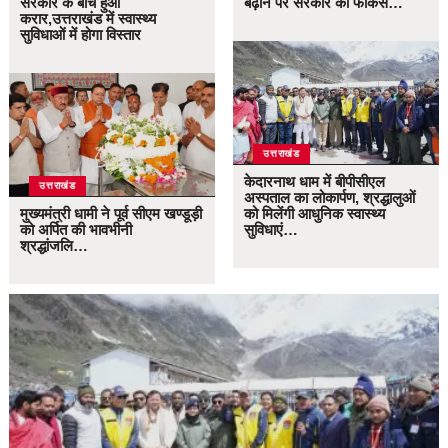
सरकार के बीच हुआ
बढ़ाने पर सरकार का फोकस…
करार,उत्तराखंड में स्वास्थ्य
सुविधाओं में होगा विस्तार
उत्तराखंड
केदारनाथ धाम में बीपीसीएल
उत्तराखंड
अस्पताल का लोकार्पण, श्रद्धालुओं
मुख्यमंत्री धामी ने पूर्व सीएम खण्डूड़ी
को मिलेंगी आधुनिक स्वास्थ्य
को अर्पित की भावभीनी
सुविधाएं…
श्रद्धांजलि…