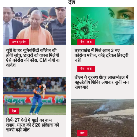
देश
उत्तर प्रदेश
उत्तराखंड
देश
यूपी के हर यूनिवर्सिटी कॉलेज की
उत्तराखंड में मिले आज 3 नए
होगी जांच, छात्रों को वापस मिलेगी
कोरोना मरीज, कोई ट्रैवल हिस्ट्री
ऐसे कोर्सेस की फीस, CM योगी का
नहीं
आदेश
उत्तराखंड
देश
डीएम ने दूरस्थ क्षेत्र लाखामंडल में
बहुउद्देशीय शिविर लगाकर सुनी जन
समस्याएं
देश
सिर्फ 27 गेंदों में यूएई का काम
तमाम, भारत की टी20 इतिहास की
सबसे बड़ी जीत
देश