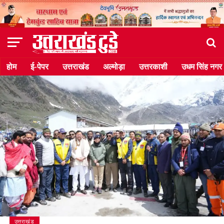
होम
ई-पेपर
उत्तराखंड
अल्मोड़ा
उत्तरकाशी
उधम सिंह नगर
उत्तराखंड