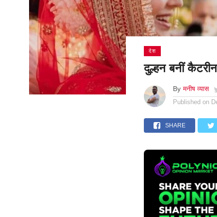
देश
दुल्हन बनीं कैटर
By
मनीष व्यास
Published on
D
SHARE