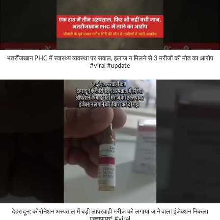
भतरौंजखान PHC में स्वास्थ्य व्यवस्था पर सवाल, इलाज न मिलने से 3 मरीजों की मौत का आरोप
#viral #update
देहरादून: कोरोनेशन अस्पताल में बड़ी लापरवाही मरीज को लगाया जाने वाला इंजेक्शन निकला
एक्सपायर! #viral