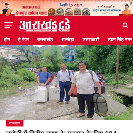
होम
ई-पेपर
उत्तराखंड
अल्मोड़ा
उत्तरकाशी
उधम सिंह नगर
उत्तराखंड