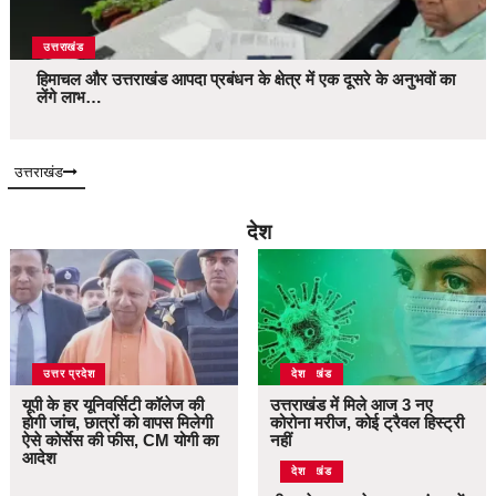
उत्तराखंड
हिमाचल और उत्तराखंड आपदा प्रबंधन के क्षेत्र में एक दूसरे के अनुभवों का
लेंगे लाभ…
उत्तराखंड
देश
उत्तर प्रदेश
उत्तराखंड
देश
यूपी के हर यूनिवर्सिटी कॉलेज की
उत्तराखंड में मिले आज 3 नए
होगी जांच, छात्रों को वापस मिलेगी
कोरोना मरीज, कोई ट्रैवल हिस्ट्री
ऐसे कोर्सेस की फीस, CM योगी का
नहीं
आदेश
उत्तराखंड
देश