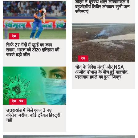
डीएम ने दूरस्थ क्षेत्र लाखामंडल में
बहुउद्देशीय शिविर लगाकर सुनी जन
समस्याएं
देश
सिर्फ 27 गेंदों में यूएई का काम
तमाम, भारत की टी20 इतिहास की
सबसे बड़ी जीत
देश
चीन के विदेश मंत्री और NSA
अजीत डोभाल के बीच हुई बातचीत,
पहलगाम हमले का हुआ जिक्र
उत्तराखंड
देश
उत्तराखंड में मिले आज 3 नए
कोरोना मरीज, कोई ट्रैवल हिस्ट्री
नहीं