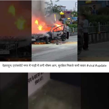
देहरादून: ट्रांसपोर्ट नगर में गाड़ी में लगी भीषण आग, सुरक्षित निकले सभी सवार #viral #update