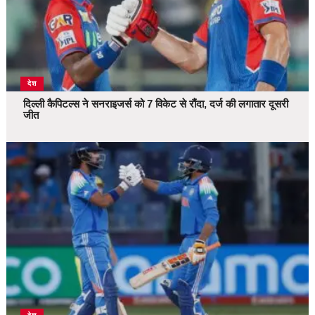
देश
दिल्ली कैपिटल्स ने सनराइजर्स को 7 विकेट से रौंदा, दर्ज की लगातार दूसरी
जीत