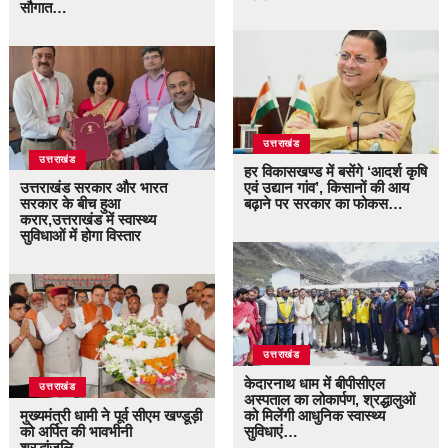
सौगात…
उत्तराखंड
उत्तराखंड
हर विकासखण्ड में बसेंगे ‘आदर्श कृषि
उत्तराखंड सरकार और भारत
एवं उद्यान गांव’, किसानों की आय
सरकार के बीच हुआ
बढ़ाने पर सरकार का फोकस…
करार,उत्तराखंड में स्वास्थ्य
सुविधाओं में होगा विस्तार
उत्तराखंड
केदारनाथ धाम में बीपीसीएल
उत्तराखंड
अस्पताल का लोकार्पण, श्रद्धालुओं
मुख्यमंत्री धामी ने पूर्व सीएम खण्डूड़ी
को मिलेंगी आधुनिक स्वास्थ्य
को अर्पित की भावभीनी
सुविधाएं…
श्रद्धांजलि…