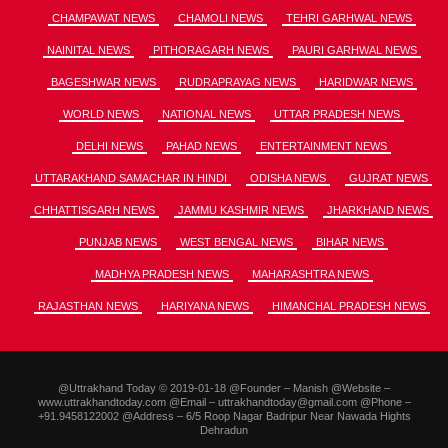
CHAMPAWAT NEWS
CHAMOLI NEWS
TEHRI GARHWAL NEWS
NAINITAL NEWS
PITHORAGARH NEWS
PAURI GARHWAL NEWS
BAGESHWAR NEWS
RUDRAPRAYAG NEWS
HARIDWAR NEWS
WORLD NEWS
NATIONAL NEWS
UTTAR PRADESH NEWS
DELHI NEWS
PAHAD NEWS
ENTERTAINMENT NEWS
UTTARAKHAND SAMACHAR IN HINDI
ODISHA NEWS
GUJRAT NEWS
CHHATTISGARH NEWS
JAMMU KASHMIR NEWS
JHARKHAND NEWS
PUNJAB NEWS
WEST BENGAL NEWS
BIHAR NEWS
MADHYA PRADESH NEWS
MAHARASHTRA NEWS
RAJASTHAN NEWS
HARIYANA NEWS
HIMANCHAL PRADESH NEWS
@Uttrakhand Today © 2019-01-18 @Founder – Manish @Website –
www.uttrakhandtoday.com @Email – uttrakhandtoday@gmail.com @Phone –
+91.9458122002 @Address – 6/5 Roop Nagar Badripur Near Nawada Hights
Dehradun