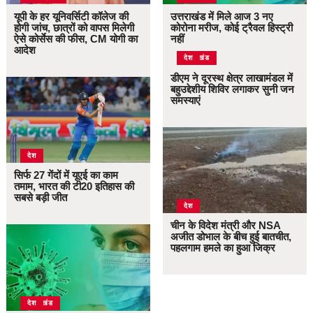
यूपी के हर यूनिवर्सिटी कॉलेज की
उत्तराखंड में मिले आज 3 नए
होगी जांच, छात्रों को वापस मिलेगी
कोरोना मरीज, कोई ट्रैवल हिस्ट्री
ऐसे कोर्सेस की फीस, CM योगी का
नहीं
आदेश
उत्तराखंड
देश
डीएम ने दूरस्थ क्षेत्र लाखामंडल में
बहुउद्देशीय शिविर लगाकर सुनी जन
समस्याएं
देश
सिर्फ 27 गेंदों में यूएई का काम
तमाम, भारत की टी20 इतिहास की
सबसे बड़ी जीत
देश
चीन के विदेश मंत्री और NSA
अजीत डोभाल के बीच हुई बातचीत,
पहलगाम हमले का हुआ जिक्र
उत्तराखंड
देश