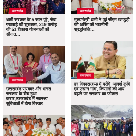
उत्तराखंड
उत्तराखंड
धामी सरकार के 5 साल पूरे, सेवा
मुख्यमंत्री धामी ने पूर्व सीएम खण्डूड़ी
पखवाड़े की शुरुआत; 219 करोड़
को अर्पित की भावभीनी
की 51 विकास योजनाओं की
श्रद्धांजलि…
सौगात…
उत्तराखंड
उत्तराखंड
हर विकासखण्ड में बसेंगे ‘आदर्श कृषि
उत्तराखंड सरकार और भारत
एवं उद्यान गांव’, किसानों की आय
सरकार के बीच हुआ
बढ़ाने पर सरकार का फोकस…
करार,उत्तराखंड में स्वास्थ्य
सुविधाओं में होगा विस्तार