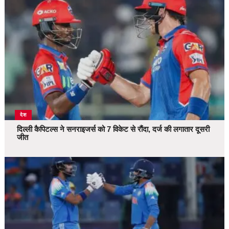
देश
दिल्ली कैपिटल्स ने सनराइजर्स को 7 विकेट से रौंदा, दर्ज की लगातार दूसरी
जीत