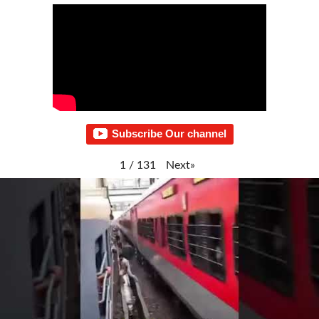
Subscribe Our channel
Next
»
1
/
131