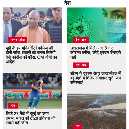
देश
उत्तर प्रदेश
उत्तराखंड
देश
यूपी के हर यूनिवर्सिटी कॉलेज की
उत्तराखंड में मिले आज 3 नए
होगी जांच, छात्रों को वापस मिलेगी
कोरोना मरीज, कोई ट्रैवल हिस्ट्री
ऐसे कोर्सेस की फीस, CM योगी का
नहीं
आदेश
उत्तराखंड
देश
डीएम ने दूरस्थ क्षेत्र लाखामंडल में
बहुउद्देशीय शिविर लगाकर सुनी जन
समस्याएं
देश
सिर्फ 27 गेंदों में यूएई का काम
तमाम, भारत की टी20 इतिहास की
सबसे बड़ी जीत
देश