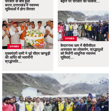
सरकार के बीच हुआ
बढ़ाने पर सरकार का फोकस…
करार,उत्तराखंड में स्वास्थ्य
सुविधाओं में होगा विस्तार
उत्तराखंड
केदारनाथ धाम में बीपीसीएल
उत्तराखंड
अस्पताल का लोकार्पण, श्रद्धालुओं
मुख्यमंत्री धामी ने पूर्व सीएम खण्डूड़ी
को मिलेंगी आधुनिक स्वास्थ्य
को अर्पित की भावभीनी
सुविधाएं…
श्रद्धांजलि…