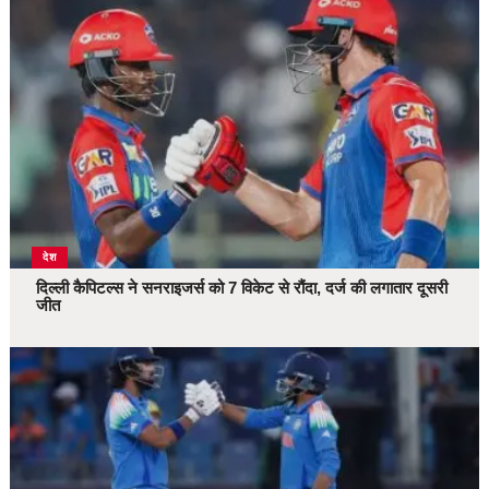
देश
दिल्ली कैपिटल्स ने सनराइजर्स को 7 विकेट से रौंदा, दर्ज की लगातार दूसरी
जीत