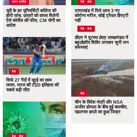
उत्तर प्रदेश
उत्तराखंड
देश
यूपी के हर यूनिवर्सिटी कॉलेज की
उत्तराखंड में मिले आज 3 नए
होगी जांच, छात्रों को वापस मिलेगी
कोरोना मरीज, कोई ट्रैवल हिस्ट्री
ऐसे कोर्सेस की फीस, CM योगी का
नहीं
आदेश
उत्तराखंड
देश
डीएम ने दूरस्थ क्षेत्र लाखामंडल में
बहुउद्देशीय शिविर लगाकर सुनी जन
समस्याएं
देश
सिर्फ 27 गेंदों में यूएई का काम
तमाम, भारत की टी20 इतिहास की
सबसे बड़ी जीत
देश
चीन के विदेश मंत्री और NSA
अजीत डोभाल के बीच हुई बातचीत,
पहलगाम हमले का हुआ जिक्र
उत्तराखंड
देश