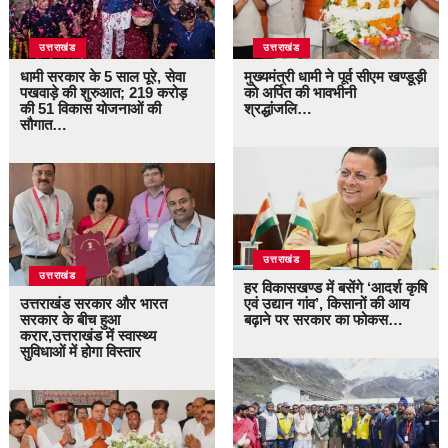
उत्तराखंड
उत्तराखंड
धामी सरकार के 5 साल पूरे, सेवा
मुख्यमंत्री धामी ने पूर्व सीएम खण्डूड़ी
पखवाड़े की शुरुआत; 219 करोड़
को अर्पित की भावभीनी
की 51 विकास योजनाओं की
श्रद्धांजलि…
सौगात…
उत्तराखंड
उत्तराखंड
हर विकासखण्ड में बसेंगे ‘आदर्श कृषि
उत्तराखंड सरकार और भारत
एवं उद्यान गांव’, किसानों की आय
सरकार के बीच हुआ
बढ़ाने पर सरकार का फोकस…
करार,उत्तराखंड में स्वास्थ्य
सुविधाओं में होगा विस्तार