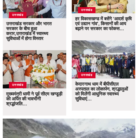
उत्तराखंड
उत्तराखंड
हर विकासखण्ड में बसेंगे ‘आदर्श कृषि
उत्तराखंड सरकार और भारत
एवं उद्यान गांव’, किसानों की आय
सरकार के बीच हुआ
बढ़ाने पर सरकार का फोकस…
करार,उत्तराखंड में स्वास्थ्य
सुविधाओं में होगा विस्तार
उत्तराखंड
केदारनाथ धाम में बीपीसीएल
उत्तराखंड
अस्पताल का लोकार्पण, श्रद्धालुओं
मुख्यमंत्री धामी ने पूर्व सीएम खण्डूड़ी
को मिलेंगी आधुनिक स्वास्थ्य
को अर्पित की भावभीनी
सुविधाएं…
श्रद्धांजलि…