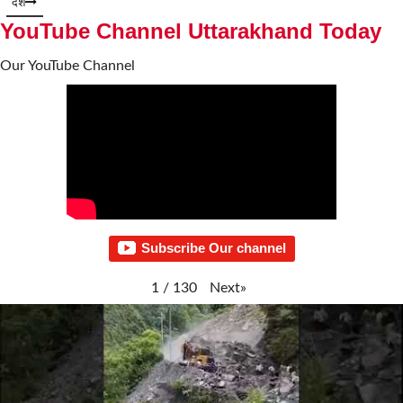
देश
YouTube Channel Uttarakhand Today
Our YouTube Channel
Subscribe Our channel
Next
»
1
/
130