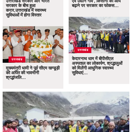
उत्तराखंड सरकार और भारत
एवं उद्यान गांव’, किसानों की आय
सरकार के बीच हुआ
बढ़ाने पर सरकार का फोकस…
करार,उत्तराखंड में स्वास्थ्य
सुविधाओं में होगा विस्तार
उत्तराखंड
केदारनाथ धाम में बीपीसीएल
उत्तराखंड
अस्पताल का लोकार्पण, श्रद्धालुओं
मुख्यमंत्री धामी ने पूर्व सीएम खण्डूड़ी
को मिलेंगी आधुनिक स्वास्थ्य
को अर्पित की भावभीनी
सुविधाएं…
श्रद्धांजलि…