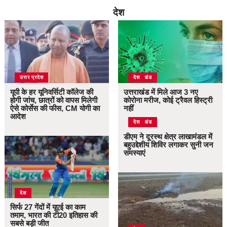
देश
उत्तर प्रदेश
उत्तराखंड
देश
यूपी के हर यूनिवर्सिटी कॉलेज की
उत्तराखंड में मिले आज 3 नए
होगी जांच, छात्रों को वापस मिलेगी
कोरोना मरीज, कोई ट्रैवल हिस्ट्री
ऐसे कोर्सेस की फीस, CM योगी का
नहीं
आदेश
उत्तराखंड
देश
डीएम ने दूरस्थ क्षेत्र लाखामंडल में
बहुउद्देशीय शिविर लगाकर सुनी जन
समस्याएं
देश
सिर्फ 27 गेंदों में यूएई का काम
तमाम, भारत की टी20 इतिहास की
सबसे बड़ी जीत