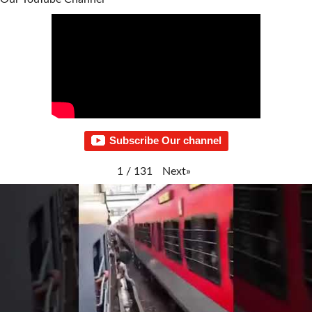
Subscribe Our channel
Next
»
1
/
131