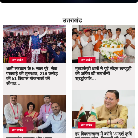
उत्तराखंड
उत्तराखंड
उत्तराखंड
धामी सरकार के 5 साल पूरे, सेवा
मुख्यमंत्री धामी ने पूर्व सीएम खण्डूड़ी
पखवाड़े की शुरुआत; 219 करोड़
को अर्पित की भावभीनी
की 51 विकास योजनाओं की
श्रद्धांजलि…
सौगात…
उत्तराखंड
उत्तराखंड
हर विकासखण्ड में बसेंगे ‘आदर्श कृषि