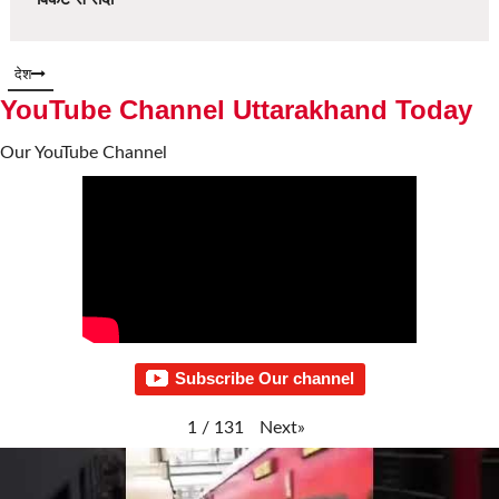
देश
YouTube Channel Uttarakhand Today
Our YouTube Channel
Subscribe Our channel
Next
»
1
/
131