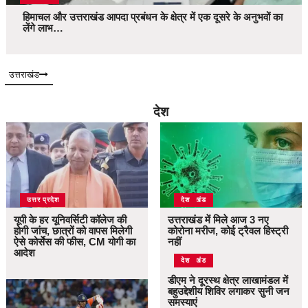
हिमाचल और उत्तराखंड आपदा प्रबंधन के क्षेत्र में एक दूसरे के अनुभवों का
लेंगे लाभ…
उत्तराखंड
देश
उत्तर प्रदेश
उत्तराखंड
देश
यूपी के हर यूनिवर्सिटी कॉलेज की
उत्तराखंड में मिले आज 3 नए
होगी जांच, छात्रों को वापस मिलेगी
कोरोना मरीज, कोई ट्रैवल हिस्ट्री
ऐसे कोर्सेस की फीस, CM योगी का
नहीं
आदेश
उत्तराखंड
देश
डीएम ने दूरस्थ क्षेत्र लाखामंडल में
बहुउद्देशीय शिविर लगाकर सुनी जन
समस्याएं