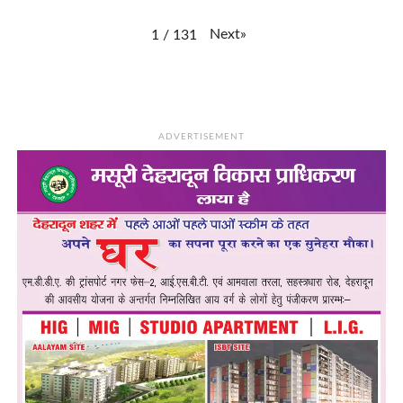
Next
»
1
/
131
ADVERTISEMENT