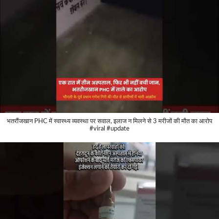
भतरौंजखान PHC में स्वास्थ्य व्यवस्था पर सवाल, इलाज न मिलने से 3 मरीजों की मौत का आरोप
#viral #update