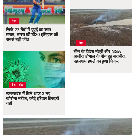
देश
सिर्फ 27 गेंदों में यूएई का काम
तमाम, भारत की टी20 इतिहास की
सबसे बड़ी जीत
देश
चीन के विदेश मंत्री और NSA
अजीत डोभाल के बीच हुई बातचीत,
पहलगाम हमले का हुआ जिक्र
उत्तराखंड
देश
उत्तराखंड में मिले आज 3 नए
कोरोना मरीज, कोई ट्रैवल हिस्ट्री
नहीं