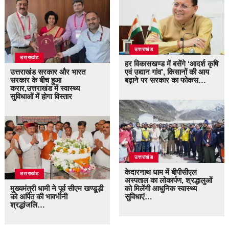
उत्तराखंड
उत्तराखंड
हर विकासखण्ड में बसेंगे ‘आदर्श कृषि
उत्तराखंड सरकार और भारत
एवं उद्यान गांव’, किसानों की आय
सरकार के बीच हुआ
बढ़ाने पर सरकार का फोकस…
करार,उत्तराखंड में स्वास्थ्य
सुविधाओं में होगा विस्तार
उत्तराखंड
केदारनाथ धाम में बीपीसीएल
उत्तराखंड
अस्पताल का लोकार्पण, श्रद्धालुओं
मुख्यमंत्री धामी ने पूर्व सीएम खण्डूड़ी
को मिलेंगी आधुनिक स्वास्थ्य
को अर्पित की भावभीनी
सुविधाएं…
श्रद्धांजलि…