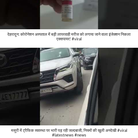
देहरादून: कोरोनेशन अस्पताल में बड़ी लापरवाही मरीज को लगाया जाने वाला इंजेक्शन निकला
एक्सपायर! #viral
मसूरी में ट्रैफिक व्यवस्था पर भारी पड़ रही जल्दबाजी, नियमों की खुली अनदेखी #viral
#latestnews #news