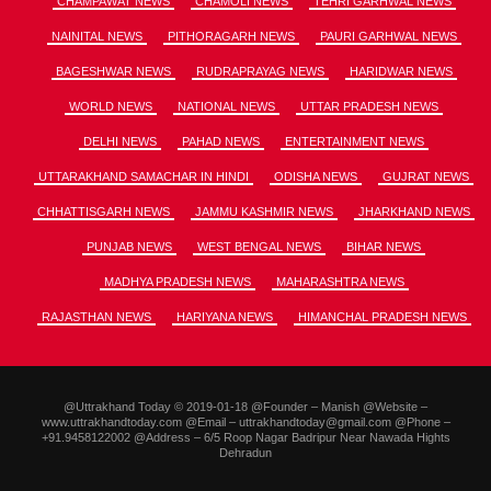
CHAMPAWAT NEWS
CHAMOLI NEWS
TEHRI GARHWAL NEWS
NAINITAL NEWS
PITHORAGARH NEWS
PAURI GARHWAL NEWS
BAGESHWAR NEWS
RUDRAPRAYAG NEWS
HARIDWAR NEWS
WORLD NEWS
NATIONAL NEWS
UTTAR PRADESH NEWS
DELHI NEWS
PAHAD NEWS
ENTERTAINMENT NEWS
UTTARAKHAND SAMACHAR IN HINDI
ODISHA NEWS
GUJRAT NEWS
CHHATTISGARH NEWS
JAMMU KASHMIR NEWS
JHARKHAND NEWS
PUNJAB NEWS
WEST BENGAL NEWS
BIHAR NEWS
MADHYA PRADESH NEWS
MAHARASHTRA NEWS
RAJASTHAN NEWS
HARIYANA NEWS
HIMANCHAL PRADESH NEWS
@Uttrakhand Today © 2019-01-18 @Founder – Manish @Website –
www.uttrakhandtoday.com @Email – uttrakhandtoday@gmail.com @Phone –
+91.9458122002 @Address – 6/5 Roop Nagar Badripur Near Nawada Hights
Dehradun