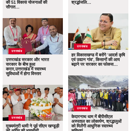
की 51 विकास योजनाओं की
श्रद्धांजलि…
सौगात…
उत्तराखंड
उत्तराखंड
हर विकासखण्ड में बसेंगे ‘आदर्श कृषि
उत्तराखंड सरकार और भारत
एवं उद्यान गांव’, किसानों की आय
सरकार के बीच हुआ
बढ़ाने पर सरकार का फोकस…
करार,उत्तराखंड में स्वास्थ्य
सुविधाओं में होगा विस्तार
उत्तराखंड
केदारनाथ धाम में बीपीसीएल
उत्तराखंड
अस्पताल का लोकार्पण, श्रद्धालुओं
मुख्यमंत्री धामी ने पूर्व सीएम खण्डूड़ी
को मिलेंगी आधुनिक स्वास्थ्य
को अर्पित की भावभीनी
सुविधाएं…