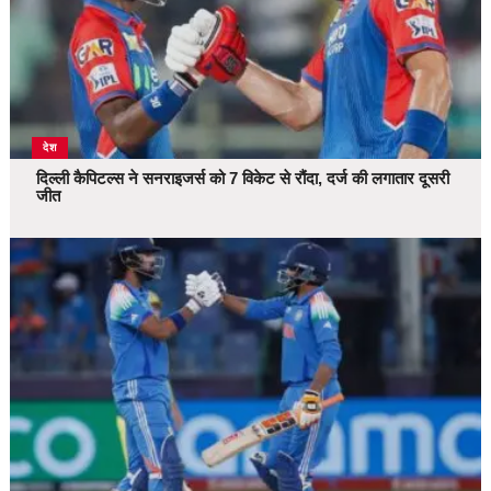
देश
दिल्ली कैपिटल्स ने सनराइजर्स को 7 विकेट से रौंदा, दर्ज की लगातार दूसरी
जीत