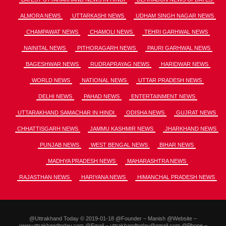
ALMORA NEWS
UTTARKASHI NEWS
UDHAM SINGH NAGAR NEWS
CHAMPAWAT NEWS
CHAMOLI NEWS
TEHRI GARHWAL NEWS
NAINITAL NEWS
PITHORAGARH NEWS
PAURI GARHWAL NEWS
BAGESHWAR NEWS
RUDRAPRAYAG NEWS
HARIDWAR NEWS
WORLD NEWS
NATIONAL NEWS
UTTAR PRADESH NEWS
DELHI NEWS
PAHAD NEWS
ENTERTAINMENT NEWS
UTTARAKHAND SAMACHAR IN HINDI
ODISHA NEWS
GUJRAT NEWS
CHHATTISGARH NEWS
JAMMU KASHMIR NEWS
JHARKHAND NEWS
PUNJAB NEWS
WEST BENGAL NEWS
BIHAR NEWS
MADHYA PRADESH NEWS
MAHARASHTRA NEWS
RAJASTHAN NEWS
HARIYANA NEWS
HIMANCHAL PRADESH NEWS
@Uttrakhand Today © 2019-01-18 @Founder – Manish @Website –
www.uttrakhandtoday.com @Email – uttrakhandtoday@gmail.com @Phone –