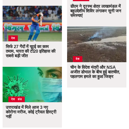
डीएम ने दूरस्थ क्षेत्र लाखामंडल में
बहुउद्देशीय शिविर लगाकर सुनी जन
समस्याएं
देश
सिर्फ 27 गेंदों में यूएई का काम
तमाम, भारत की टी20 इतिहास की
सबसे बड़ी जीत
देश
चीन के विदेश मंत्री और NSA
अजीत डोभाल के बीच हुई बातचीत,
पहलगाम हमले का हुआ जिक्र
उत्तराखंड
देश
उत्तराखंड में मिले आज 3 नए
कोरोना मरीज, कोई ट्रैवल हिस्ट्री
नहीं