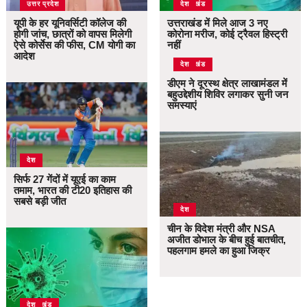
उत्तर प्रदेश
उत्तराखंड
देश
यूपी के हर यूनिवर्सिटी कॉलेज की
उत्तराखंड में मिले आज 3 नए
होगी जांच, छात्रों को वापस मिलेगी
कोरोना मरीज, कोई ट्रैवल हिस्ट्री
ऐसे कोर्सेस की फीस, CM योगी का
नहीं
आदेश
उत्तराखंड
देश
डीएम ने दूरस्थ क्षेत्र लाखामंडल में
बहुउद्देशीय शिविर लगाकर सुनी जन
समस्याएं
देश
सिर्फ 27 गेंदों में यूएई का काम
तमाम, भारत की टी20 इतिहास की
सबसे बड़ी जीत
देश
चीन के विदेश मंत्री और NSA
अजीत डोभाल के बीच हुई बातचीत,
पहलगाम हमले का हुआ जिक्र
उत्तराखंड
देश