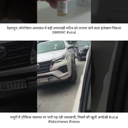
देहरादून: कोरोनेशन अस्पताल में बड़ी लापरवाही मरीज को लगाया जाने वाला इंजेक्शन निकला
एक्सपायर! #viral
मसूरी में ट्रैफिक व्यवस्था पर भारी पड़ रही जल्दबाजी, नियमों की खुली अनदेखी #viral
#latestnews #news