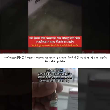
भतरौंजखान PHC में स्वास्थ्य व्यवस्था पर सवाल, इलाज न मिलने से 3 मरीजों की मौत का आरोप
#viral #update