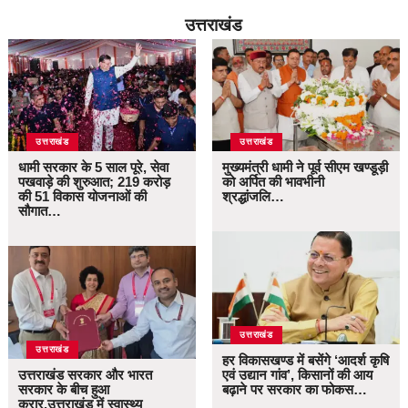
उत्तराखंड
उत्तराखंड
उत्तराखंड
धामी सरकार के 5 साल पूरे, सेवा
मुख्यमंत्री धामी ने पूर्व सीएम खण्डूड़ी
पखवाड़े की शुरुआत; 219 करोड़
को अर्पित की भावभीनी
की 51 विकास योजनाओं की
श्रद्धांजलि…
सौगात…
उत्तराखंड
उत्तराखंड
हर विकासखण्ड में बसेंगे ‘आदर्श कृषि
उत्तराखंड सरकार और भारत
एवं उद्यान गांव’, किसानों की आय
सरकार के बीच हुआ
बढ़ाने पर सरकार का फोकस…
करार,उत्तराखंड में स्वास्थ्य