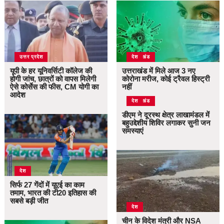
उत्तर प्रदेश
उत्तराखंड
देश
यूपी के हर यूनिवर्सिटी कॉलेज की
उत्तराखंड में मिले आज 3 नए
होगी जांच, छात्रों को वापस मिलेगी
कोरोना मरीज, कोई ट्रैवल हिस्ट्री
ऐसे कोर्सेस की फीस, CM योगी का
नहीं
आदेश
उत्तराखंड
देश
डीएम ने दूरस्थ क्षेत्र लाखामंडल में
बहुउद्देशीय शिविर लगाकर सुनी जन
समस्याएं
देश
सिर्फ 27 गेंदों में यूएई का काम
तमाम, भारत की टी20 इतिहास की
सबसे बड़ी जीत
देश
चीन के विदेश मंत्री और NSA