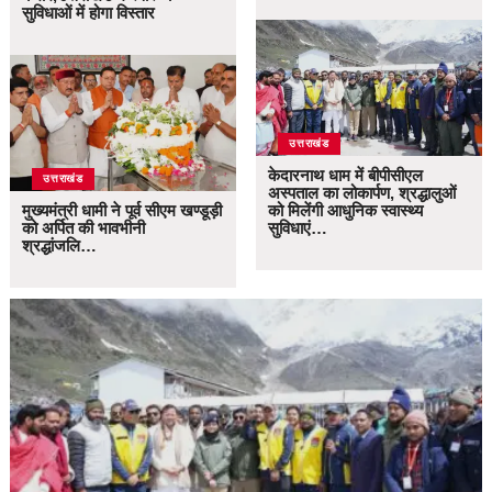
सुविधाओं में होगा विस्तार
उत्तराखंड
केदारनाथ धाम में बीपीसीएल
उत्तराखंड
अस्पताल का लोकार्पण, श्रद्धालुओं
मुख्यमंत्री धामी ने पूर्व सीएम खण्डूड़ी
को मिलेंगी आधुनिक स्वास्थ्य
को अर्पित की भावभीनी
सुविधाएं…
श्रद्धांजलि…