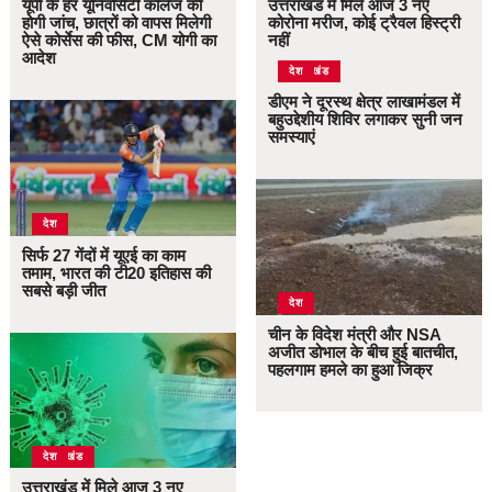
यूपी के हर यूनिवर्सिटी कॉलेज की
उत्तराखंड में मिले आज 3 नए
होगी जांच, छात्रों को वापस मिलेगी
कोरोना मरीज, कोई ट्रैवल हिस्ट्री
ऐसे कोर्सेस की फीस, CM योगी का
नहीं
आदेश
उत्तराखंड
देश
डीएम ने दूरस्थ क्षेत्र लाखामंडल में
बहुउद्देशीय शिविर लगाकर सुनी जन
समस्याएं
देश
सिर्फ 27 गेंदों में यूएई का काम
तमाम, भारत की टी20 इतिहास की
सबसे बड़ी जीत
देश
चीन के विदेश मंत्री और NSA
अजीत डोभाल के बीच हुई बातचीत,
पहलगाम हमले का हुआ जिक्र
उत्तराखंड
देश
उत्तराखंड में मिले आज 3 नए