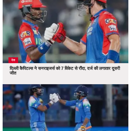
देश
दिल्ली कैपिटल्स ने सनराइजर्स को 7 विकेट से रौंदा, दर्ज की लगातार दूसरी
जीत