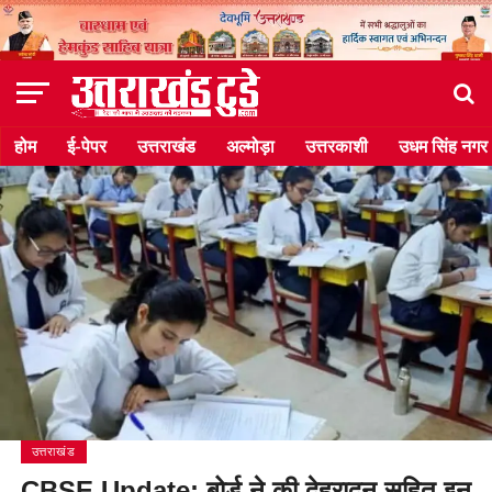
होम
ई-पेपर
उत्तराखंड
अल्मोड़ा
उत्तरकाशी
उधम सिंह नगर
उत्तराखंड
CBSE Update: बोर्ड ने की देहरादून सहित इन