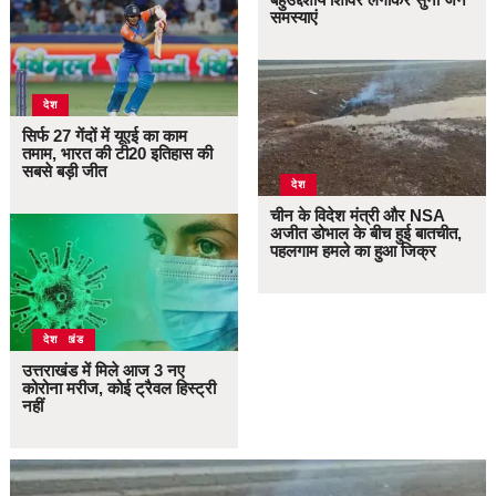
समस्याएं
देश
सिर्फ 27 गेंदों में यूएई का काम
तमाम, भारत की टी20 इतिहास की
सबसे बड़ी जीत
देश
चीन के विदेश मंत्री और NSA
अजीत डोभाल के बीच हुई बातचीत,
पहलगाम हमले का हुआ जिक्र
उत्तराखंड
देश
उत्तराखंड में मिले आज 3 नए
कोरोना मरीज, कोई ट्रैवल हिस्ट्री
नहीं