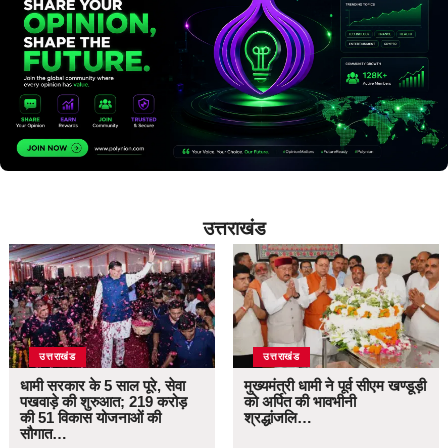
उत्तराखंड
उत्तराखंड
उत्तराखंड
धामी सरकार के 5 साल पूरे, सेवा
मुख्यमंत्री धामी ने पूर्व सीएम खण्डूड़ी
पखवाड़े की शुरुआत; 219 करोड़
को अर्पित की भावभीनी
की 51 विकास योजनाओं की
श्रद्धांजलि…
सौगात…