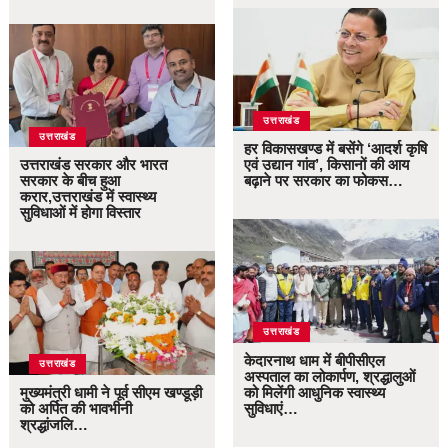
उत्तराखंड
उत्तराखंड
हर विकासखण्ड में बसेंगे ‘आदर्श कृषि
उत्तराखंड सरकार और भारत
एवं उद्यान गांव’, किसानों की आय
सरकार के बीच हुआ
बढ़ाने पर सरकार का फोकस…
करार,उत्तराखंड में स्वास्थ्य
सुविधाओं में होगा विस्तार
उत्तराखंड
केदारनाथ धाम में बीपीसीएल
उत्तराखंड
अस्पताल का लोकार्पण, श्रद्धालुओं
मुख्यमंत्री धामी ने पूर्व सीएम खण्डूड़ी
को मिलेंगी आधुनिक स्वास्थ्य
को अर्पित की भावभीनी
सुविधाएं…
श्रद्धांजलि…