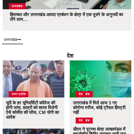
उत्तराखंड
हिमाचल और उत्तराखंड आपदा प्रबंधन के क्षेत्र में एक दूसरे के अनुभवों का
लेंगे लाभ…
उत्तराखंड
देश
उत्तर प्रदेश
उत्तराखंड
देश
यूपी के हर यूनिवर्सिटी कॉलेज की
उत्तराखंड में मिले आज 3 नए
होगी जांच, छात्रों को वापस मिलेगी
कोरोना मरीज, कोई ट्रैवल हिस्ट्री
ऐसे कोर्सेस की फीस, CM योगी का
नहीं
आदेश
उत्तराखंड
देश
डीएम ने दूरस्थ क्षेत्र लाखामंडल में
बहुउद्देशीय शिविर लगाकर सुनी जन