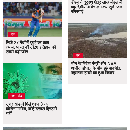
डीएम ने दूरस्थ क्षेत्र लाखामंडल में
बहुउद्देशीय शिविर लगाकर सुनी जन
समस्याएं
देश
सिर्फ 27 गेंदों में यूएई का काम
तमाम, भारत की टी20 इतिहास की
सबसे बड़ी जीत
देश
चीन के विदेश मंत्री और NSA
अजीत डोभाल के बीच हुई बातचीत,
पहलगाम हमले का हुआ जिक्र
उत्तराखंड
देश
उत्तराखंड में मिले आज 3 नए
कोरोना मरीज, कोई ट्रैवल हिस्ट्री
नहीं