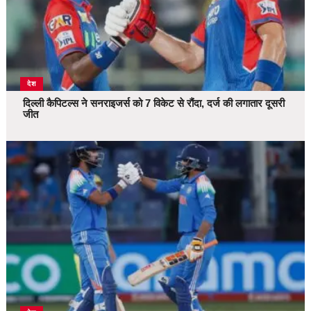
देश
दिल्ली कैपिटल्स ने सनराइजर्स को 7 विकेट से रौंदा, दर्ज की लगातार दूसरी
जीत