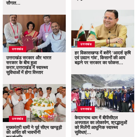
सौगात…
उत्तराखंड
उत्तराखंड
हर विकासखण्ड में बसेंगे ‘आदर्श कृषि
उत्तराखंड सरकार और भारत
एवं उद्यान गांव’, किसानों की आय
सरकार के बीच हुआ
बढ़ाने पर सरकार का फोकस…
करार,उत्तराखंड में स्वास्थ्य
सुविधाओं में होगा विस्तार
उत्तराखंड
केदारनाथ धाम में बीपीसीएल
उत्तराखंड
अस्पताल का लोकार्पण, श्रद्धालुओं
मुख्यमंत्री धामी ने पूर्व सीएम खण्डूड़ी
को मिलेंगी आधुनिक स्वास्थ्य
को अर्पित की भावभीनी
सुविधाएं…