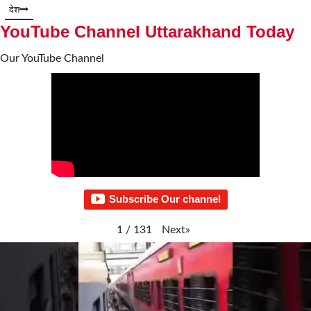
देश
YouTube Channel Uttarakhand Today
Our YouTube Channel
Subscribe Our channel
Next
»
1
/
131