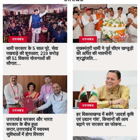
उत्तराखंड
उत्तराखंड
धामी सरकार के 5 साल पूरे, सेवा
मुख्यमंत्री धामी ने पूर्व सीएम खण्डूड़ी
पखवाड़े की शुरुआत; 219 करोड़
को अर्पित की भावभीनी
की 51 विकास योजनाओं की
श्रद्धांजलि…
सौगात…
उत्तराखंड
उत्तराखंड
हर विकासखण्ड में बसेंगे ‘आदर्श कृषि
उत्तराखंड सरकार और भारत
एवं उद्यान गांव’, किसानों की आय
सरकार के बीच हुआ
बढ़ाने पर सरकार का फोकस…
करार,उत्तराखंड में स्वास्थ्य
सुविधाओं में होगा विस्तार