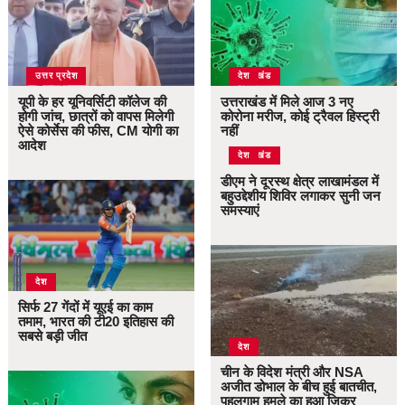
उत्तर प्रदेश
उत्तराखंड
देश
यूपी के हर यूनिवर्सिटी कॉलेज की
उत्तराखंड में मिले आज 3 नए
होगी जांच, छात्रों को वापस मिलेगी
कोरोना मरीज, कोई ट्रैवल हिस्ट्री
ऐसे कोर्सेस की फीस, CM योगी का
नहीं
आदेश
उत्तराखंड
देश
डीएम ने दूरस्थ क्षेत्र लाखामंडल में
बहुउद्देशीय शिविर लगाकर सुनी जन
समस्याएं
देश
सिर्फ 27 गेंदों में यूएई का काम
तमाम, भारत की टी20 इतिहास की
सबसे बड़ी जीत
देश
चीन के विदेश मंत्री और NSA
अजीत डोभाल के बीच हुई बातचीत,
पहलगाम हमले का हुआ जिक्र