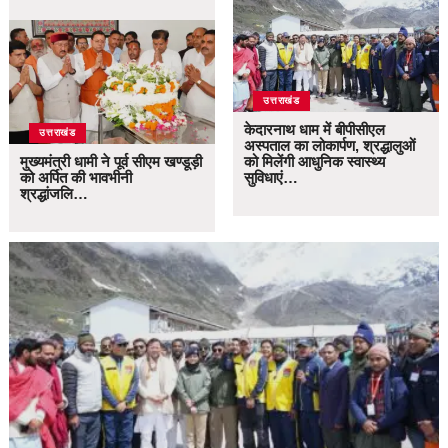
उत्तराखंड
केदारनाथ धाम में बीपीसीएल
उत्तराखंड
अस्पताल का लोकार्पण, श्रद्धालुओं
मुख्यमंत्री धामी ने पूर्व सीएम खण्डूड़ी
को मिलेंगी आधुनिक स्वास्थ्य
को अर्पित की भावभीनी
सुविधाएं…
श्रद्धांजलि…