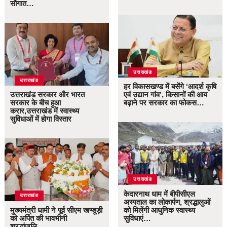
सौगात…
उत्तराखंड
उत्तराखंड
हर विकासखण्ड में बसेंगे ‘आदर्श कृषि
उत्तराखंड सरकार और भारत
एवं उद्यान गांव’, किसानों की आय
सरकार के बीच हुआ
बढ़ाने पर सरकार का फोकस…
करार,उत्तराखंड में स्वास्थ्य
सुविधाओं में होगा विस्तार
उत्तराखंड
केदारनाथ धाम में बीपीसीएल
उत्तराखंड
अस्पताल का लोकार्पण, श्रद्धालुओं
मुख्यमंत्री धामी ने पूर्व सीएम खण्डूड़ी
को मिलेंगी आधुनिक स्वास्थ्य
को अर्पित की भावभीनी
सुविधाएं…
श्रद्धांजलि…