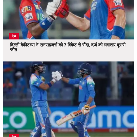
देश
दिल्ली कैपिटल्स ने सनराइजर्स को 7 विकेट से रौंदा, दर्ज की लगातार दूसरी
जीत