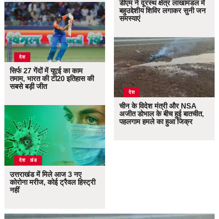
डीएम ने दूरस्थ क्षेत्र लाखामंडल में
बहुउद्देशीय शिविर लगाकर सुनी जन
समस्याएं
देश
सिर्फ 27 गेंदों में यूएई का काम
तमाम, भारत की टी20 इतिहास की
सबसे बड़ी जीत
देश
चीन के विदेश मंत्री और NSA
अजीत डोभाल के बीच हुई बातचीत,
पहलगाम हमले का हुआ जिक्र
उत्तराखंड
देश
उत्तराखंड में मिले आज 3 नए
कोरोना मरीज, कोई ट्रैवल हिस्ट्री
नहीं