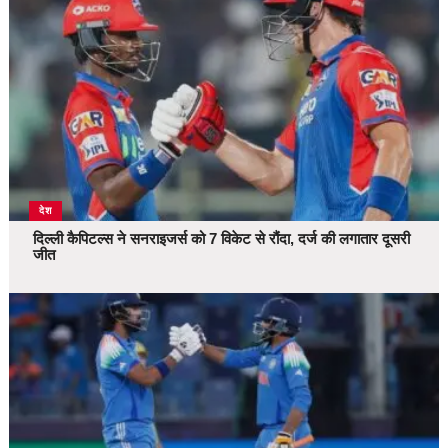
देश
दिल्ली कैपिटल्स ने सनराइजर्स को 7 विकेट से रौंदा, दर्ज की लगातार दूसरी
जीत