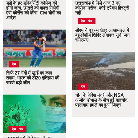
यूपी के हर यूनिवर्सिटी कॉलेज की
उत्तराखंड में मिले आज 3 नए
होगी जांच, छात्रों को वापस मिलेगी
कोरोना मरीज, कोई ट्रैवल हिस्ट्री
ऐसे कोर्सेस की फीस, CM योगी का
नहीं
आदेश
उत्तराखंड
देश
डीएम ने दूरस्थ क्षेत्र लाखामंडल में
बहुउद्देशीय शिविर लगाकर सुनी जन
समस्याएं
देश
सिर्फ 27 गेंदों में यूएई का काम
तमाम, भारत की टी20 इतिहास की
सबसे बड़ी जीत
देश
चीन के विदेश मंत्री और NSA
अजीत डोभाल के बीच हुई बातचीत,
पहलगाम हमले का हुआ जिक्र
उत्तराखंड
देश