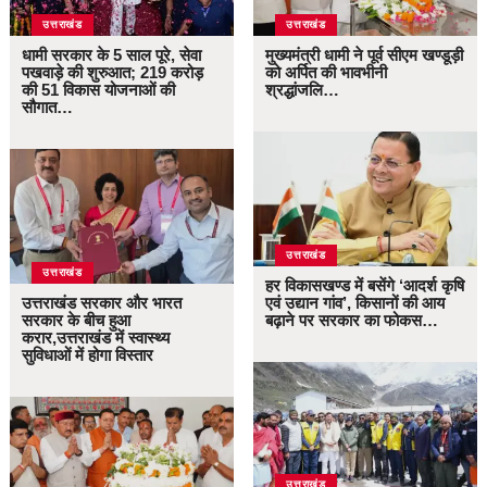
उत्तराखंड
उत्तराखंड
धामी सरकार के 5 साल पूरे, सेवा
मुख्यमंत्री धामी ने पूर्व सीएम खण्डूड़ी
पखवाड़े की शुरुआत; 219 करोड़
को अर्पित की भावभीनी
की 51 विकास योजनाओं की
श्रद्धांजलि…
सौगात…
उत्तराखंड
उत्तराखंड
हर विकासखण्ड में बसेंगे ‘आदर्श कृषि
उत्तराखंड सरकार और भारत
एवं उद्यान गांव’, किसानों की आय
सरकार के बीच हुआ
बढ़ाने पर सरकार का फोकस…
करार,उत्तराखंड में स्वास्थ्य
सुविधाओं में होगा विस्तार
उत्तराखंड