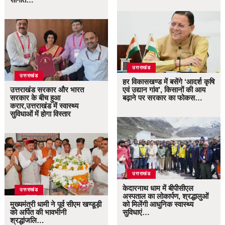
उत्तराखंड
उत्तराखंड
हर विकासखण्ड में बसेंगे ‘आदर्श कृषि
उत्तराखंड सरकार और भारत
एवं उद्यान गांव’, किसानों की आय
सरकार के बीच हुआ
बढ़ाने पर सरकार का फोकस…
करार,उत्तराखंड में स्वास्थ्य
सुविधाओं में होगा विस्तार
उत्तराखंड
केदारनाथ धाम में बीपीसीएल
उत्तराखंड
अस्पताल का लोकार्पण, श्रद्धालुओं
मुख्यमंत्री धामी ने पूर्व सीएम खण्डूड़ी
को मिलेंगी आधुनिक स्वास्थ्य
को अर्पित की भावभीनी
सुविधाएं…
श्रद्धांजलि…