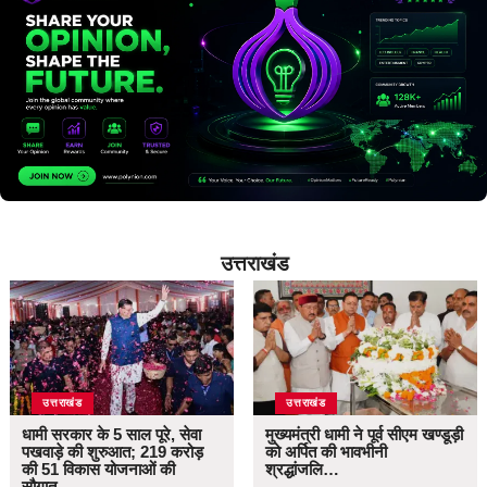
उत्तराखंड
उत्तराखंड
उत्तराखंड
धामी सरकार के 5 साल पूरे, सेवा
मुख्यमंत्री धामी ने पूर्व सीएम खण्डूड़ी
पखवाड़े की शुरुआत; 219 करोड़
को अर्पित की भावभीनी
की 51 विकास योजनाओं की
श्रद्धांजलि…
सौगात…