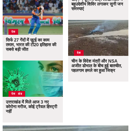
बहुउद्देशीय शिविर लगाकर सुनी जन
समस्याएं
देश
सिर्फ 27 गेंदों में यूएई का काम
तमाम, भारत की टी20 इतिहास की
सबसे बड़ी जीत
देश
चीन के विदेश मंत्री और NSA
अजीत डोभाल के बीच हुई बातचीत,
पहलगाम हमले का हुआ जिक्र
उत्तराखंड
देश
उत्तराखंड में मिले आज 3 नए
कोरोना मरीज, कोई ट्रैवल हिस्ट्री
नहीं