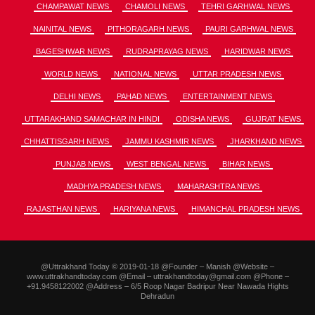
CHAMPAWAT NEWS
CHAMOLI NEWS
TEHRI GARHWAL NEWS
NAINITAL NEWS
PITHORAGARH NEWS
PAURI GARHWAL NEWS
BAGESHWAR NEWS
RUDRAPRAYAG NEWS
HARIDWAR NEWS
WORLD NEWS
NATIONAL NEWS
UTTAR PRADESH NEWS
DELHI NEWS
PAHAD NEWS
ENTERTAINMENT NEWS
UTTARAKHAND SAMACHAR IN HINDI
ODISHA NEWS
GUJRAT NEWS
CHHATTISGARH NEWS
JAMMU KASHMIR NEWS
JHARKHAND NEWS
PUNJAB NEWS
WEST BENGAL NEWS
BIHAR NEWS
MADHYA PRADESH NEWS
MAHARASHTRA NEWS
RAJASTHAN NEWS
HARIYANA NEWS
HIMANCHAL PRADESH NEWS
@Uttrakhand Today © 2019-01-18 @Founder – Manish @Website –
www.uttrakhandtoday.com @Email – uttrakhandtoday@gmail.com @Phone –
+91.9458122002 @Address – 6/5 Roop Nagar Badripur Near Nawada Hights
Dehradun