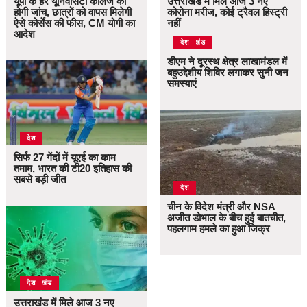
यूपी के हर यूनिवर्सिटी कॉलेज की
उत्तराखंड में मिले आज 3 नए
होगी जांच, छात्रों को वापस मिलेगी
कोरोना मरीज, कोई ट्रैवल हिस्ट्री
ऐसे कोर्सेस की फीस, CM योगी का
नहीं
आदेश
उत्तराखंड
देश
डीएम ने दूरस्थ क्षेत्र लाखामंडल में
बहुउद्देशीय शिविर लगाकर सुनी जन
समस्याएं
देश
सिर्फ 27 गेंदों में यूएई का काम
तमाम, भारत की टी20 इतिहास की
सबसे बड़ी जीत
देश
चीन के विदेश मंत्री और NSA
अजीत डोभाल के बीच हुई बातचीत,
पहलगाम हमले का हुआ जिक्र
उत्तराखंड
देश
उत्तराखंड में मिले आज 3 नए