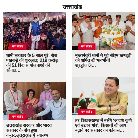
उत्तराखंड
उत्तराखंड
उत्तराखंड
धामी सरकार के 5 साल पूरे, सेवा
मुख्यमंत्री धामी ने पूर्व सीएम खण्डूड़ी
पखवाड़े की शुरुआत; 219 करोड़
को अर्पित की भावभीनी
की 51 विकास योजनाओं की
श्रद्धांजलि…
सौगात…
उत्तराखंड
उत्तराखंड
हर विकासखण्ड में बसेंगे ‘आदर्श कृषि
उत्तराखंड सरकार और भारत
एवं उद्यान गांव’, किसानों की आय
सरकार के बीच हुआ
बढ़ाने पर सरकार का फोकस…
करार,उत्तराखंड में स्वास्थ्य