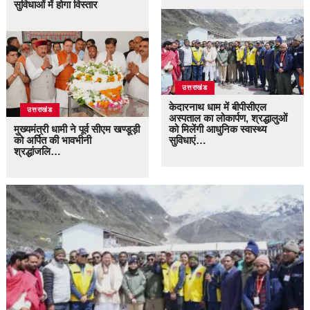
सुविधाओं में होगा विस्तार
उत्तराखंड
केदारनाथ धाम में बीपीसीएल
उत्तराखंड
अस्पताल का लोकार्पण, श्रद्धालुओं
मुख्यमंत्री धामी ने पूर्व सीएम खण्डूड़ी
को मिलेंगी आधुनिक स्वास्थ्य
को अर्पित की भावभीनी
सुविधाएं…
श्रद्धांजलि…