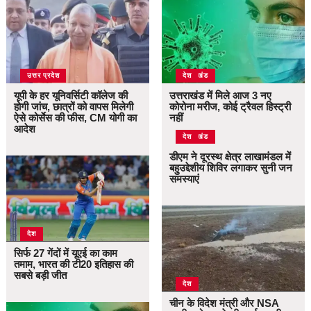
उत्तर प्रदेश
उत्तराखंड
देश
यूपी के हर यूनिवर्सिटी कॉलेज की
उत्तराखंड में मिले आज 3 नए
होगी जांच, छात्रों को वापस मिलेगी
कोरोना मरीज, कोई ट्रैवल हिस्ट्री
ऐसे कोर्सेस की फीस, CM योगी का
नहीं
आदेश
उत्तराखंड
देश
डीएम ने दूरस्थ क्षेत्र लाखामंडल में
बहुउद्देशीय शिविर लगाकर सुनी जन
समस्याएं
देश
सिर्फ 27 गेंदों में यूएई का काम
तमाम, भारत की टी20 इतिहास की
सबसे बड़ी जीत
देश
चीन के विदेश मंत्री और NSA