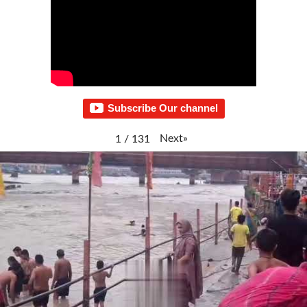
Subscribe Our channel
Next
»
1
/
131