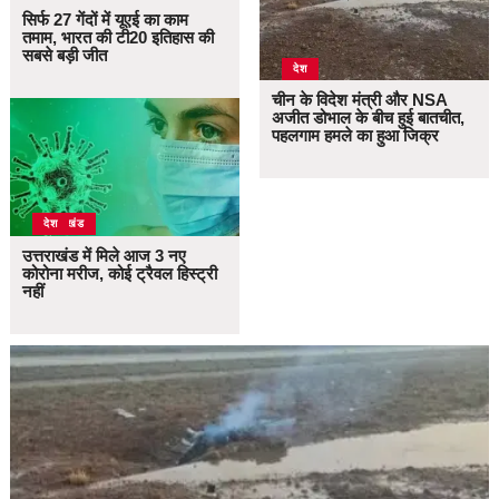
सिर्फ 27 गेंदों में यूएई का काम
तमाम, भारत की टी20 इतिहास की
सबसे बड़ी जीत
देश
चीन के विदेश मंत्री और NSA
अजीत डोभाल के बीच हुई बातचीत,
पहलगाम हमले का हुआ जिक्र
उत्तराखंड
देश
उत्तराखंड में मिले आज 3 नए
कोरोना मरीज, कोई ट्रैवल हिस्ट्री
नहीं