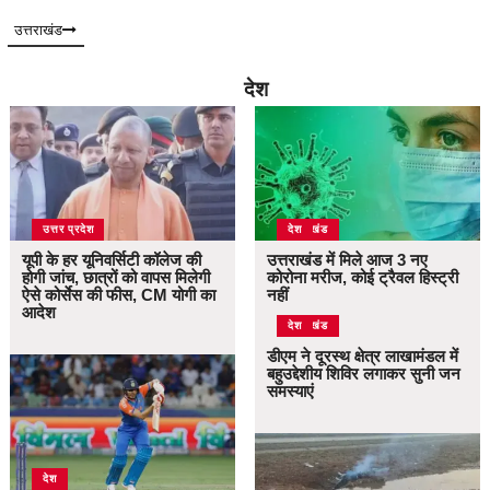
उत्तराखंड
देश
उत्तर प्रदेश
उत्तराखंड
देश
यूपी के हर यूनिवर्सिटी कॉलेज की
उत्तराखंड में मिले आज 3 नए
होगी जांच, छात्रों को वापस मिलेगी
कोरोना मरीज, कोई ट्रैवल हिस्ट्री
ऐसे कोर्सेस की फीस, CM योगी का
नहीं
आदेश
उत्तराखंड
देश
डीएम ने दूरस्थ क्षेत्र लाखामंडल में
बहुउद्देशीय शिविर लगाकर सुनी जन
समस्याएं
देश