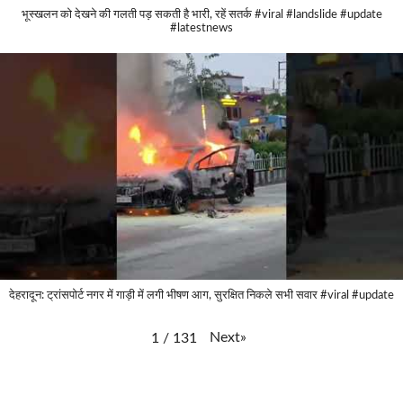
भूस्खलन को देखने की गलती पड़ सकती है भारी, रहें सतर्क #viral #landslide #update
#latestnews
देहरादून: ट्रांसपोर्ट नगर में गाड़ी में लगी भीषण आग, सुरक्षित निकले सभी सवार #viral #update
Next
»
1
/
131