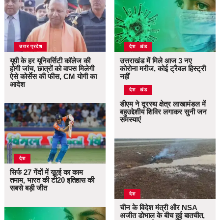
उत्तर प्रदेश
उत्तराखंड
देश
यूपी के हर यूनिवर्सिटी कॉलेज की
उत्तराखंड में मिले आज 3 नए
होगी जांच, छात्रों को वापस मिलेगी
कोरोना मरीज, कोई ट्रैवल हिस्ट्री
ऐसे कोर्सेस की फीस, CM योगी का
नहीं
आदेश
उत्तराखंड
देश
डीएम ने दूरस्थ क्षेत्र लाखामंडल में
बहुउद्देशीय शिविर लगाकर सुनी जन
समस्याएं
देश
सिर्फ 27 गेंदों में यूएई का काम
तमाम, भारत की टी20 इतिहास की
सबसे बड़ी जीत
देश
चीन के विदेश मंत्री और NSA
अजीत डोभाल के बीच हुई बातचीत,