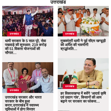
उत्तराखंड
उत्तराखंड
उत्तराखंड
धामी सरकार के 5 साल पूरे, सेवा
मुख्यमंत्री धामी ने पूर्व सीएम खण्डूड़ी
पखवाड़े की शुरुआत; 219 करोड़
को अर्पित की भावभीनी
की 51 विकास योजनाओं की
श्रद्धांजलि…
सौगात…
उत्तराखंड
उत्तराखंड
हर विकासखण्ड में बसेंगे ‘आदर्श कृषि
उत्तराखंड सरकार और भारत
एवं उद्यान गांव’, किसानों की आय
सरकार के बीच हुआ
बढ़ाने पर सरकार का फोकस…
करार,उत्तराखंड में स्वास्थ्य
सुविधाओं में होगा विस्तार