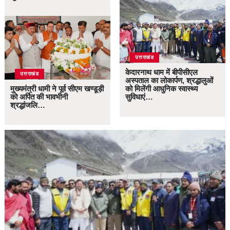
उत्तराखंड
केदारनाथ धाम में बीपीसीएल
उत्तराखंड
अस्पताल का लोकार्पण, श्रद्धालुओं
मुख्यमंत्री धामी ने पूर्व सीएम खण्डूड़ी
को मिलेंगी आधुनिक स्वास्थ्य
को अर्पित की भावभीनी
सुविधाएं…
श्रद्धांजलि…