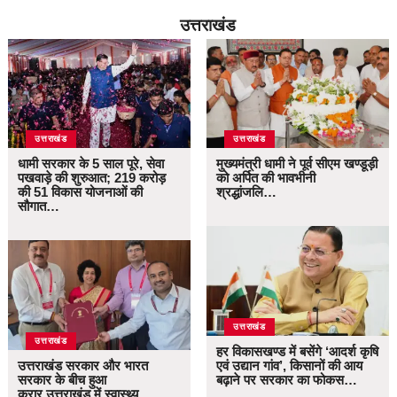
उत्तराखंड
उत्तराखंड
उत्तराखंड
धामी सरकार के 5 साल पूरे, सेवा
मुख्यमंत्री धामी ने पूर्व सीएम खण्डूड़ी
पखवाड़े की शुरुआत; 219 करोड़
को अर्पित की भावभीनी
की 51 विकास योजनाओं की
श्रद्धांजलि…
सौगात…
उत्तराखंड
उत्तराखंड
हर विकासखण्ड में बसेंगे ‘आदर्श कृषि
उत्तराखंड सरकार और भारत
एवं उद्यान गांव’, किसानों की आय
सरकार के बीच हुआ
बढ़ाने पर सरकार का फोकस…
करार,उत्तराखंड में स्वास्थ्य