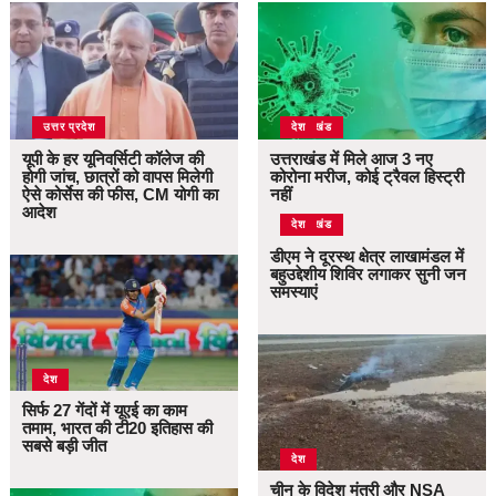
उत्तर प्रदेश
उत्तराखंड
देश
यूपी के हर यूनिवर्सिटी कॉलेज की
उत्तराखंड में मिले आज 3 नए
होगी जांच, छात्रों को वापस मिलेगी
कोरोना मरीज, कोई ट्रैवल हिस्ट्री
ऐसे कोर्सेस की फीस, CM योगी का
नहीं
आदेश
उत्तराखंड
देश
डीएम ने दूरस्थ क्षेत्र लाखामंडल में
बहुउद्देशीय शिविर लगाकर सुनी जन
समस्याएं
देश
सिर्फ 27 गेंदों में यूएई का काम
तमाम, भारत की टी20 इतिहास की
सबसे बड़ी जीत
देश
चीन के विदेश मंत्री और NSA