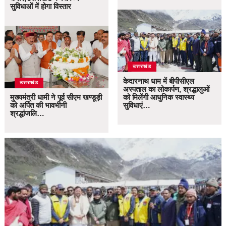
सुविधाओं में होगा विस्तार
उत्तराखंड
केदारनाथ धाम में बीपीसीएल
उत्तराखंड
अस्पताल का लोकार्पण, श्रद्धालुओं
मुख्यमंत्री धामी ने पूर्व सीएम खण्डूड़ी
को मिलेंगी आधुनिक स्वास्थ्य
को अर्पित की भावभीनी
सुविधाएं…
श्रद्धांजलि…