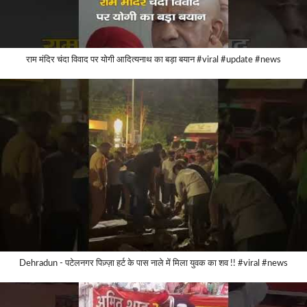
राम मंदिर चंदा विवाद पर योगी आदित्यनाथ का बड़ा बयान #viral #update #news
Dehradun - पटेलनगर पिज़्ज़ा हर्ट के पास नाले में मिला युवक का शव !! #viral #news