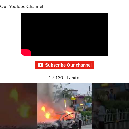
Our YouTube Channel
Subscribe Our channel
Next
»
1
/
130