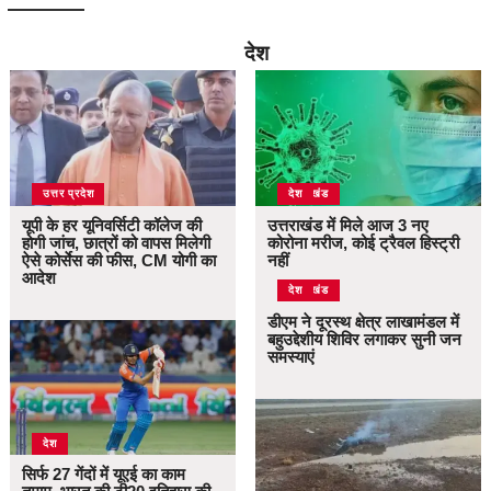
देश
उत्तर प्रदेश
उत्तराखंड
देश
यूपी के हर यूनिवर्सिटी कॉलेज की
उत्तराखंड में मिले आज 3 नए
होगी जांच, छात्रों को वापस मिलेगी
कोरोना मरीज, कोई ट्रैवल हिस्ट्री
ऐसे कोर्सेस की फीस, CM योगी का
नहीं
आदेश
उत्तराखंड
देश
डीएम ने दूरस्थ क्षेत्र लाखामंडल में
बहुउद्देशीय शिविर लगाकर सुनी जन
समस्याएं
देश
सिर्फ 27 गेंदों में यूएई का काम