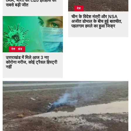
तमाम, भारत की टी20 इतिहास की
सबसे बड़ी जीत
देश
चीन के विदेश मंत्री और NSA
अजीत डोभाल के बीच हुई बातचीत,
पहलगाम हमले का हुआ जिक्र
उत्तराखंड
देश
उत्तराखंड में मिले आज 3 नए
कोरोना मरीज, कोई ट्रैवल हिस्ट्री
नहीं