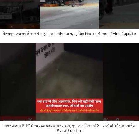
देहरादून: ट्रांसपोर्ट नगर में गाड़ी में लगी भीषण आग, सुरक्षित निकले सभी सवार #viral #update
भतरौंजखान PHC में स्वास्थ्य व्यवस्था पर सवाल, इलाज न मिलने से 3 मरीजों की मौत का आरोप
#viral #update