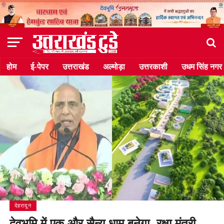
होम
ई-पेपर
उत्तराखंड
अल्मोड़ा
उत्तरकाशी
उधम सिंह नगर
देहरादून
देवभूमि में एक और सैन्य धाम बनेगा, रक्षा मंत्री