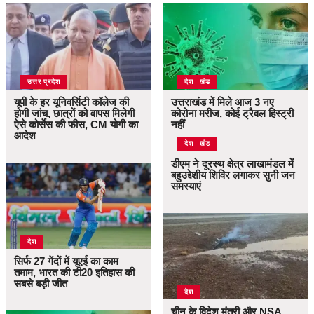
उत्तर प्रदेश
उत्तराखंड
देश
यूपी के हर यूनिवर्सिटी कॉलेज की
उत्तराखंड में मिले आज 3 नए
होगी जांच, छात्रों को वापस मिलेगी
कोरोना मरीज, कोई ट्रैवल हिस्ट्री
ऐसे कोर्सेस की फीस, CM योगी का
नहीं
आदेश
उत्तराखंड
देश
डीएम ने दूरस्थ क्षेत्र लाखामंडल में
बहुउद्देशीय शिविर लगाकर सुनी जन
समस्याएं
देश
सिर्फ 27 गेंदों में यूएई का काम
तमाम, भारत की टी20 इतिहास की
सबसे बड़ी जीत
देश
चीन के विदेश मंत्री और NSA