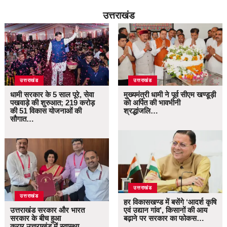
उत्तराखंड
उत्तराखंड
उत्तराखंड
धामी सरकार के 5 साल पूरे, सेवा
मुख्यमंत्री धामी ने पूर्व सीएम खण्डूड़ी
पखवाड़े की शुरुआत; 219 करोड़
को अर्पित की भावभीनी
की 51 विकास योजनाओं की
श्रद्धांजलि…
सौगात…
उत्तराखंड
उत्तराखंड
हर विकासखण्ड में बसेंगे ‘आदर्श कृषि
उत्तराखंड सरकार और भारत
एवं उद्यान गांव’, किसानों की आय
सरकार के बीच हुआ
बढ़ाने पर सरकार का फोकस…
करार,उत्तराखंड में स्वास्थ्य