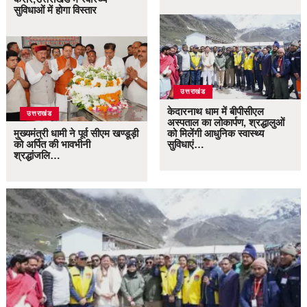
सुविधाओं में होगा विस्तार
उत्तराखंड
केदारनाथ धाम में बीपीसीएल
उत्तराखंड
अस्पताल का लोकार्पण, श्रद्धालुओं
मुख्यमंत्री धामी ने पूर्व सीएम खण्डूड़ी
को मिलेंगी आधुनिक स्वास्थ्य
को अर्पित की भावभीनी
सुविधाएं…
श्रद्धांजलि…