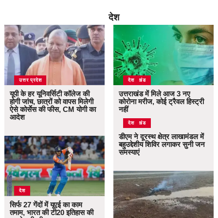
देश
उत्तर प्रदेश
उत्तराखंड
देश
यूपी के हर यूनिवर्सिटी कॉलेज की
उत्तराखंड में मिले आज 3 नए
होगी जांच, छात्रों को वापस मिलेगी
कोरोना मरीज, कोई ट्रैवल हिस्ट्री
ऐसे कोर्सेस की फीस, CM योगी का
नहीं
आदेश
उत्तराखंड
देश
डीएम ने दूरस्थ क्षेत्र लाखामंडल में
बहुउद्देशीय शिविर लगाकर सुनी जन
समस्याएं
देश
सिर्फ 27 गेंदों में यूएई का काम
तमाम, भारत की टी20 इतिहास की