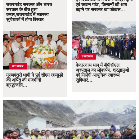
उत्तराखंड सरकार और भारत
एवं उद्यान गांव’, किसानों की आय
सरकार के बीच हुआ
बढ़ाने पर सरकार का फोकस…
करार,उत्तराखंड में स्वास्थ्य
सुविधाओं में होगा विस्तार
उत्तराखंड
केदारनाथ धाम में बीपीसीएल
उत्तराखंड
अस्पताल का लोकार्पण, श्रद्धालुओं
मुख्यमंत्री धामी ने पूर्व सीएम खण्डूड़ी
को मिलेंगी आधुनिक स्वास्थ्य
को अर्पित की भावभीनी
सुविधाएं…
श्रद्धांजलि…