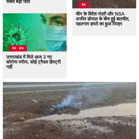
सबसे बड़ी जीत
देश
चीन के विदेश मंत्री और NSA
अजीत डोभाल के बीच हुई बातचीत,
पहलगाम हमले का हुआ जिक्र
उत्तराखंड
देश
उत्तराखंड में मिले आज 3 नए
कोरोना मरीज, कोई ट्रैवल हिस्ट्री
नहीं