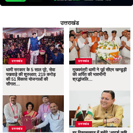
उत्तराखंड
उत्तराखंड
उत्तराखंड
धामी सरकार के 5 साल पूरे, सेवा
मुख्यमंत्री धामी ने पूर्व सीएम खण्डूड़ी
पखवाड़े की शुरुआत; 219 करोड़
को अर्पित की भावभीनी
की 51 विकास योजनाओं की
श्रद्धांजलि…
सौगात…
उत्तराखंड
उत्तराखंड
हर विकासखण्ड में बसेंगे ‘आदर्श कृषि