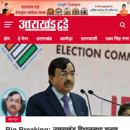
होम
ई-पेपर
उत्तराखंड
अल्मोड़ा
उत्तरकाशी
उधम सिंह नगर
देहरादून
Big Breaking: उत्तराखंड विधानसभा चुनाव