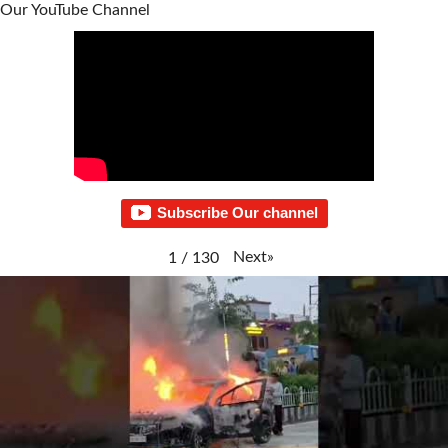
Our YouTube Channel
Subscribe Our channel
Next
»
1
/
130