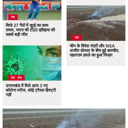
देश
सिर्फ 27 गेंदों में यूएई का काम
तमाम, भारत की टी20 इतिहास की
सबसे बड़ी जीत
देश
चीन के विदेश मंत्री और NSA
अजीत डोभाल के बीच हुई बातचीत,
पहलगाम हमले का हुआ जिक्र
उत्तराखंड
देश
उत्तराखंड में मिले आज 3 नए
कोरोना मरीज, कोई ट्रैवल हिस्ट्री
नहीं