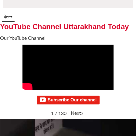
देश
YouTube Channel Uttarakhand Today
Our YouTube Channel
Subscribe Our channel
Next
»
1
/
130