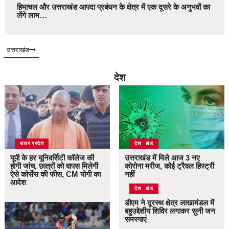
हिमाचल और उत्तराखंड आपदा प्रबंधन के क्षेत्र में एक दूसरे के अनुभवों का
लेंगे लाभ…
उत्तराखंड
देश
उत्तर प्रदेश
उत्तराखंड
देश
यूपी के हर यूनिवर्सिटी कॉलेज की
उत्तराखंड में मिले आज 3 नए
होगी जांच, छात्रों को वापस मिलेगी
कोरोना मरीज, कोई ट्रैवल हिस्ट्री
ऐसे कोर्सेस की फीस, CM योगी का
नहीं
आदेश
उत्तराखंड
देश
डीएम ने दूरस्थ क्षेत्र लाखामंडल में
बहुउद्देशीय शिविर लगाकर सुनी जन
समस्याएं