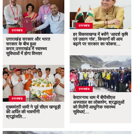
उत्तराखंड
उत्तराखंड
हर विकासखण्ड में बसेंगे ‘आदर्श कृषि
उत्तराखंड सरकार और भारत
एवं उद्यान गांव’, किसानों की आय
सरकार के बीच हुआ
बढ़ाने पर सरकार का फोकस…
करार,उत्तराखंड में स्वास्थ्य
सुविधाओं में होगा विस्तार
उत्तराखंड
केदारनाथ धाम में बीपीसीएल
उत्तराखंड
अस्पताल का लोकार्पण, श्रद्धालुओं
मुख्यमंत्री धामी ने पूर्व सीएम खण्डूड़ी
को मिलेंगी आधुनिक स्वास्थ्य
को अर्पित की भावभीनी
सुविधाएं…
श्रद्धांजलि…