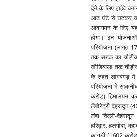
देने के लिए हाईवे बन
आठ घंटे से घटकर क
आवागमन के लिए यह 
होगा। इन योजनाओं
परियोजना (लागत 177
तक सड़क का चौड़ीकर
कौडियाला तक चौड़ी
के तहत लामबगड़ मे
परियोजना में साकनीधा
करोड़) हिमालयन कल्
लैबोरेट्री देहरादू
लंबा दिल्ली-देहरादू
हरिद्वार, हलगोवा, बह
कांगड़ी (1602 करोड़)