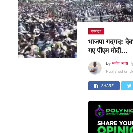
देहरादून
भाजपा गदगद: देव
गए पीएम मोदी…
By
मनीष व्यास
Published on
D
SHARE