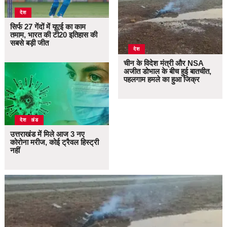
देश
सिर्फ 27 गेंदों में यूएई का काम
तमाम, भारत की टी20 इतिहास की
सबसे बड़ी जीत
देश
चीन के विदेश मंत्री और NSA
अजीत डोभाल के बीच हुई बातचीत,
पहलगाम हमले का हुआ जिक्र
उत्तराखंड
देश
उत्तराखंड में मिले आज 3 नए
कोरोना मरीज, कोई ट्रैवल हिस्ट्री
नहीं