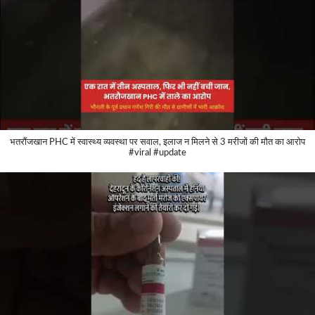
भतरौंजखान PHC में स्वास्थ्य व्यवस्था पर सवाल, इलाज न मिलने से 3 मरीजों की मौत का आरोप
#viral #update