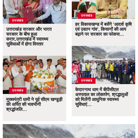
उत्तराखंड
उत्तराखंड
हर विकासखण्ड में बसेंगे ‘आदर्श कृषि
उत्तराखंड सरकार और भारत
एवं उद्यान गांव’, किसानों की आय
सरकार के बीच हुआ
बढ़ाने पर सरकार का फोकस…
करार,उत्तराखंड में स्वास्थ्य
सुविधाओं में होगा विस्तार
उत्तराखंड
केदारनाथ धाम में बीपीसीएल
उत्तराखंड
अस्पताल का लोकार्पण, श्रद्धालुओं
मुख्यमंत्री धामी ने पूर्व सीएम खण्डूड़ी
को मिलेंगी आधुनिक स्वास्थ्य
को अर्पित की भावभीनी
सुविधाएं…
श्रद्धांजलि…