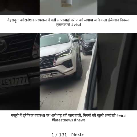
देहरादून: कोरोनेशन अस्पताल में बड़ी लापरवाही मरीज को लगाया जाने वाला इंजेक्शन निकला
एक्सपायर! #viral
मसूरी में ट्रैफिक व्यवस्था पर भारी पड़ रही जल्दबाजी, नियमों की खुली अनदेखी #viral
#latestnews #news
Next
»
1
/
131