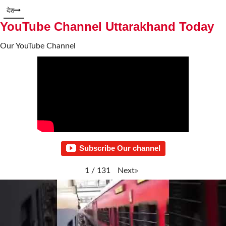
देश
YouTube Channel Uttarakhand Today
Our YouTube Channel
Subscribe Our channel
Next
»
1
/
131