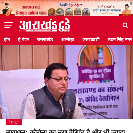
होम
ई-पेपर
उत्तराखंड
अल्मोड़ा
उत्तरकाशी
उधम सिंह नगर
देहरादून
सावधान: कोरोना का नया वैरिएंट है और भी ज्यादा