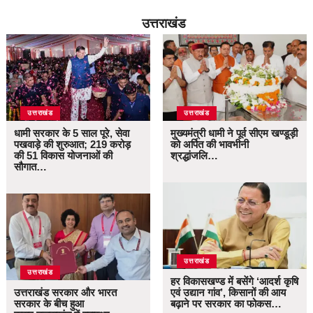
उत्तराखंड
उत्तराखंड
उत्तराखंड
धामी सरकार के 5 साल पूरे, सेवा
मुख्यमंत्री धामी ने पूर्व सीएम खण्डूड़ी
पखवाड़े की शुरुआत; 219 करोड़
को अर्पित की भावभीनी
की 51 विकास योजनाओं की
श्रद्धांजलि…
सौगात…
उत्तराखंड
उत्तराखंड
हर विकासखण्ड में बसेंगे ‘आदर्श कृषि
उत्तराखंड सरकार और भारत
एवं उद्यान गांव’, किसानों की आय
सरकार के बीच हुआ
बढ़ाने पर सरकार का फोकस…