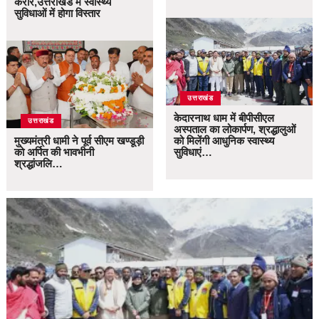
करार,उत्तराखंड में स्वास्थ्य
सुविधाओं में होगा विस्तार
उत्तराखंड
केदारनाथ धाम में बीपीसीएल
उत्तराखंड
अस्पताल का लोकार्पण, श्रद्धालुओं
मुख्यमंत्री धामी ने पूर्व सीएम खण्डूड़ी
को मिलेंगी आधुनिक स्वास्थ्य
को अर्पित की भावभीनी
सुविधाएं…
श्रद्धांजलि…