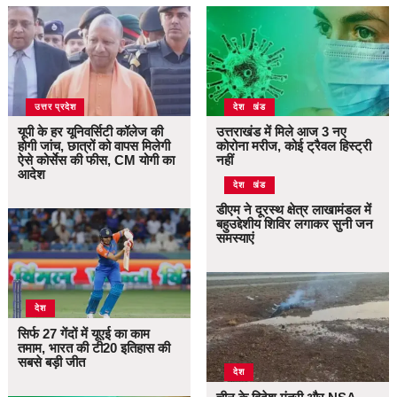
उत्तर प्रदेश
उत्तराखंड
देश
यूपी के हर यूनिवर्सिटी कॉलेज की
उत्तराखंड में मिले आज 3 नए
होगी जांच, छात्रों को वापस मिलेगी
कोरोना मरीज, कोई ट्रैवल हिस्ट्री
ऐसे कोर्सेस की फीस, CM योगी का
नहीं
आदेश
उत्तराखंड
देश
डीएम ने दूरस्थ क्षेत्र लाखामंडल में
बहुउद्देशीय शिविर लगाकर सुनी जन
समस्याएं
देश
सिर्फ 27 गेंदों में यूएई का काम
तमाम, भारत की टी20 इतिहास की
सबसे बड़ी जीत
देश